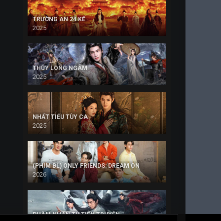
TRƯỜNG AN 24 KẾ
2025
THỦY LONG NGÂM
2025
NHẤT TIẾU TÙY CA
2025
(PHIM BL) ONLY FRIENDS: DREAM ON
2026
PHÀM NHÂN TU TIÊN TRUYỆN