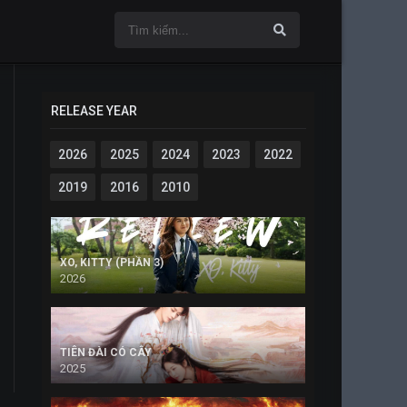
RELEASE YEAR
2026
2025
2024
2023
2022
2019
2016
2010
XO, KITTY (PHẦN 3)
2026
TIÊN ĐÀI CÓ CÂY
2025