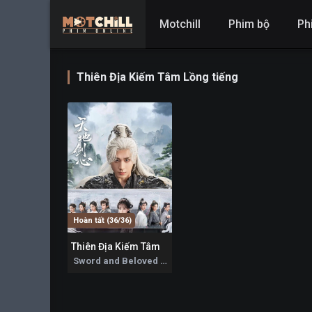
Motchill
Phim bộ
Ph
Thiên Địa Kiếm Tâm Lồng tiếng
Hoàn tất (36/36)
Thiên Địa Kiếm Tâm
6.5
Sword and Beloved 2025