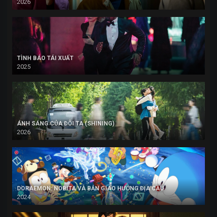
2026
TÌNH BÁO TÁI XUẤT
2025
ÁNH SÁNG CỦA ĐÔI TA (SHINING)
2026
DORAEMON: NOBITA VÀ BẢN GIAO HƯỞNG ĐỊA CẦU
2024