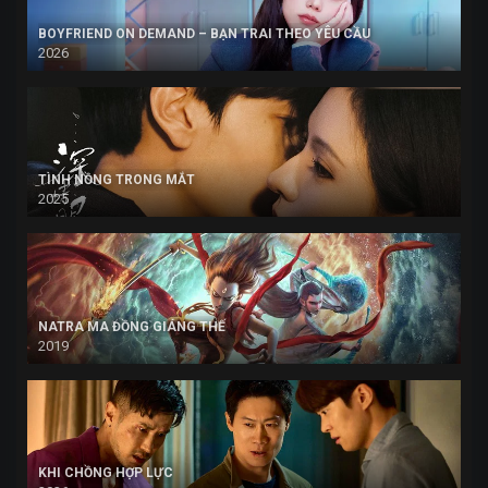
BOYFRIEND ON DEMAND – BẠN TRAI THEO YÊU CẦU
2026
TÌNH NỒNG TRONG MẮT
2025
NATRA MA ĐỒNG GIÁNG THẾ
2019
KHI CHỒNG HỢP LỰC