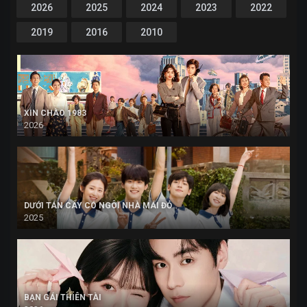
2026
2025
2024
2023
2022
2019
2016
2010
XIN CHÀO 1983
2026
DƯỚI TÁN CÂY CÓ NGÔI NHÀ MÁI ĐỎ
2025
BẠN GÁI THIÊN TÀI