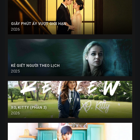
GIÂY PHÚT ẤY VƯỢT GIỚI HẠN
2026
KẺ GIẾT NGƯỜI THEO LỊCH
2025
XO, KITTY (PHẦN 3)
2026