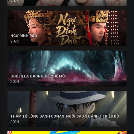
2026
NGỰ ĐÌNH DAO
2026
GODZILLA X KONG: ĐẾ CHẾ MỚI
2024
THÁM TỬ LỪNG DANH CONAN: NGÔI SAO 5 CÁNH 1 TRIỆU ĐÔ
2024