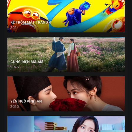
KẺ TRỘM MẶT TRĂNG 4
2024
CUNG ĐIỆN MA ÁM
2025
YẾN NGỘ VĨNH AN
2025