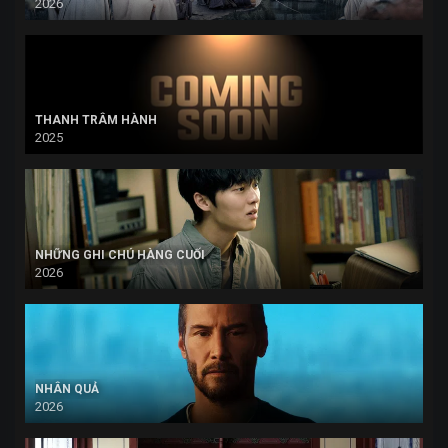
2026
THANH TRÂM HÀNH
2025
NHỮNG GHI CHÚ HÀNG CUỐI
2026
NHÂN QUẢ
2026