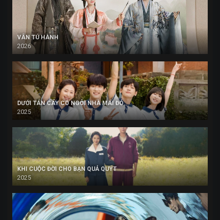
VÂN TÚ HÀNH
2026
DƯỚI TÁN CÂY CÓ NGÔI NHÀ MÁI ĐỎ
2025
KHI CUỘC ĐỜI CHO BẠN QUẢ QUÝT
2025