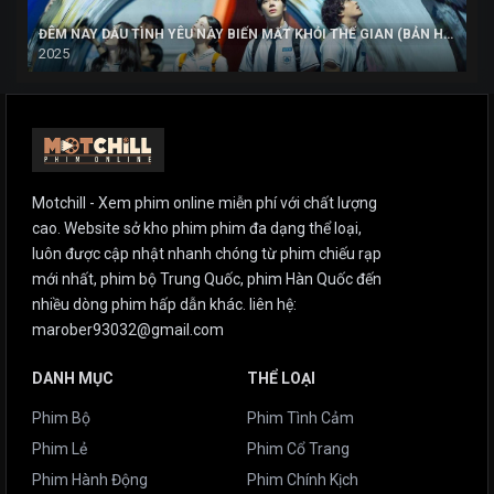
ĐÊM NAY DẪU TÌNH YÊU NÀY BIẾN MẤT KHỎI THẾ GIAN (BẢN HÀN)
2025
Motchill - Xem phim online miễn phí với chất lượng
cao. Website sở kho phim phim đa dạng thể loại,
luôn được cập nhật nhanh chóng từ phim chiếu rạp
mới nhất, phim bộ Trung Quốc, phim Hàn Quốc đến
nhiều dòng phim hấp dẫn khác. liên hệ:
marober93032@gmail.com
DANH MỤC
THỂ LOẠI
Phim Bộ
Phim Tình Cảm
Phim Lẻ
Phim Cổ Trang
Phim Hành Động
Phim Chính Kịch