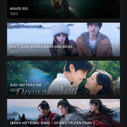
NGƯỜI SÓI
2025
SUỴT, QUỐC VƯƠNG ĐANG NGỦ ĐÔNG
2025
GIẤC MƠ TRAO EM
2026
(BĂNG HỒ TRỌNG SINH) – SỞ KIỀU TRUYỆN PHẦN 2