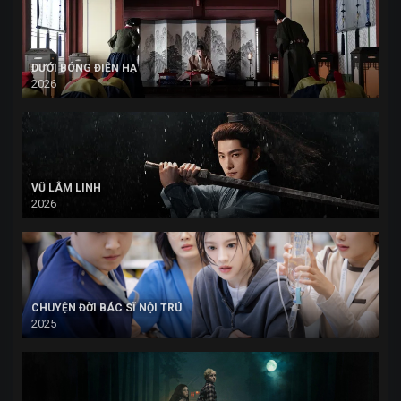
DƯỚI BÓNG ĐIỆN HẠ
2026
VŨ LÂM LINH
2026
CHUYỆN ĐỜI BÁC SĨ NỘI TRÚ
2025