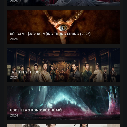
2026
ĐỒI CÂM LẶNG: ÁC MỘNG TRONG SƯƠNG (2026)
2026
TRIỀU TUYẾT LỤC
2025
GODZILLA X KONG: ĐẾ CHẾ MỚI
2024