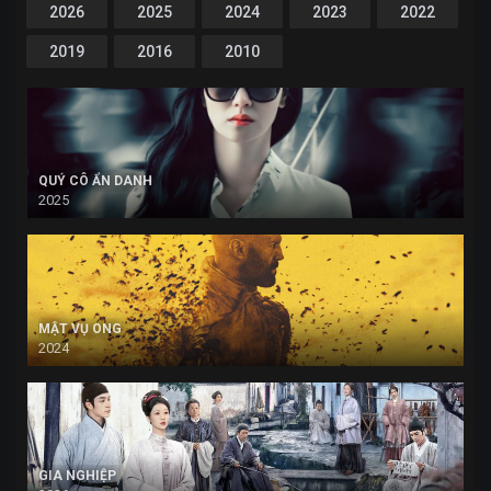
2026
2025
2024
2023
2022
2019
2016
2010
QUÝ CÔ ẨN DANH
2025
MẬT VỤ ONG
2024
GIA NGHIỆP