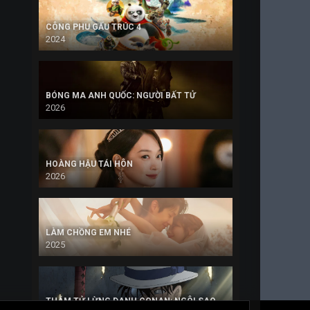
CÔNG PHU GẤU TRÚC 4
2024
BÓNG MA ANH QUỐC: NGƯỜI BẤT TỬ
2026
HOÀNG HẬU TÁI HÔN
2026
LÀM CHỒNG EM NHÉ
2025
THÁM TỬ LỪNG DANH CONAN: NGÔI SAO 5 CÁNH 1 TRIỆU ĐÔ