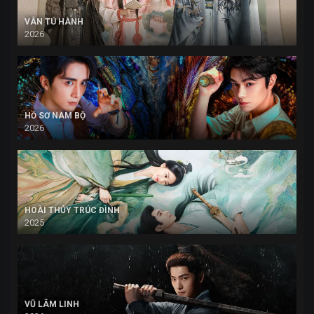
VÂN TÚ HÀNH
2026
HỒ SƠ NAM BỘ
2026
HOÀI THỦY TRÚC ĐÌNH
2025
VŨ LÂM LINH