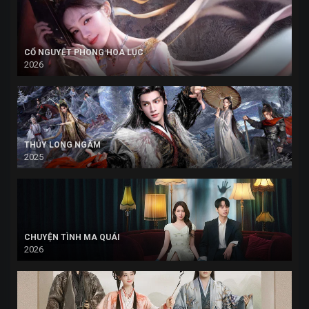
CỔ NGUYỆT PHONG HOA LỤC
2026
THỦY LONG NGÂM
2025
CHUYỆN TÌNH MA QUÁI
2026