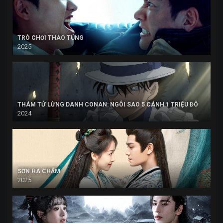
TRÒ CHƠI THAO TÚNG
2025
THÁM TỬ LỪNG DANH CONAN: NGÔI SAO 5 CÁNH 1 TRIỆU ĐÔ
2024
SƠN HÀ CHẨM
2025