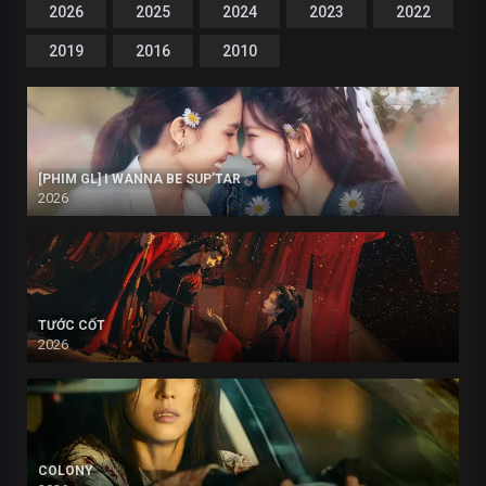
2026
2025
2024
2023
2022
2019
2016
2010
[PHIM GL] I WANNA BE SUP’TAR
2026
TƯỚC CỐT
2026
COLONY