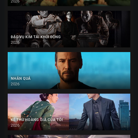
2026
ĐẶC VỤ KIM TÁI KHỞI ĐỘNG
2026
NHÂN QUẢ
2026
KẺ THÙ HOÀNG GIA CỦA TÔI
2026