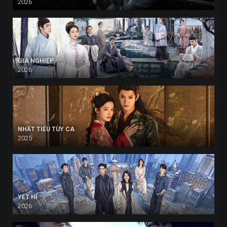
2026
GIA NGHIỆP
2026
NHẤT TIẾU TÙY CA
2025
YẾT HÍ
2026