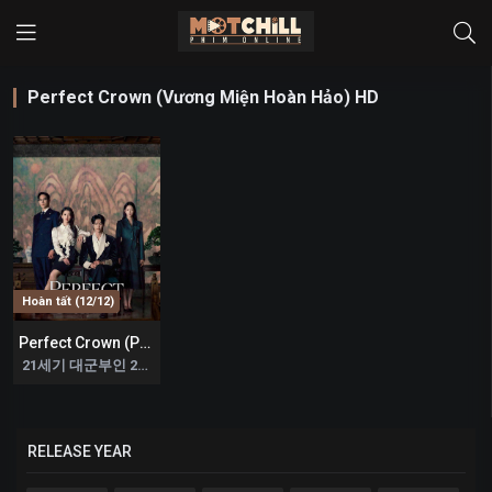
Perfect Crown (Vương Miện Hoàn Hảo) HD
Hoàn tất (12/12)
Perfect Crown (Phu Nhân Đại Quân Thế Kỷ 21)
0
21세기 대군부인 2026
RELEASE YEAR