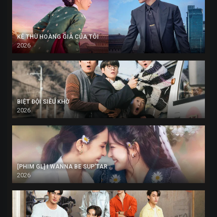
KẺ THÙ HOÀNG GIA CỦA TÔI
2026
BIỆT ĐỘI SIÊU KHỜ
2026
[PHIM GL] I WANNA BE SUP’TAR
2026