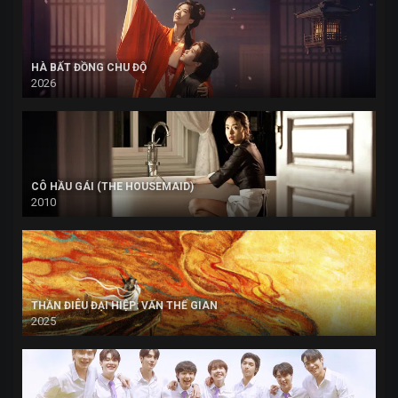
HÀ BẤT ĐỒNG CHU ĐỘ
2026
CÔ HẦU GÁI (THE HOUSEMAID)
2010
THẦN ĐIÊU ĐẠI HIỆP: VẤN THẾ GIAN
2025