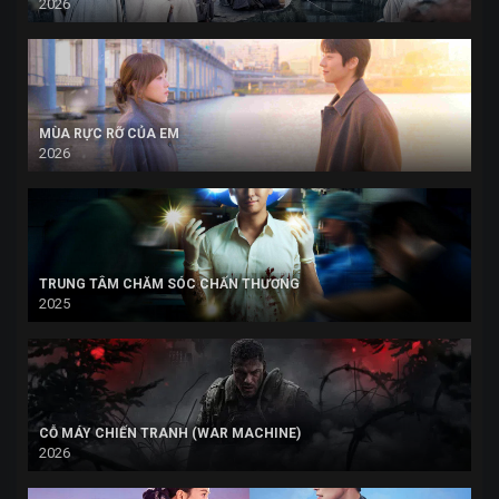
2026
MÙA RỰC RỠ CỦA EM
2026
TRUNG TÂM CHĂM SÓC CHẤN THƯƠNG
2025
CỖ MÁY CHIẾN TRANH (WAR MACHINE)
2026