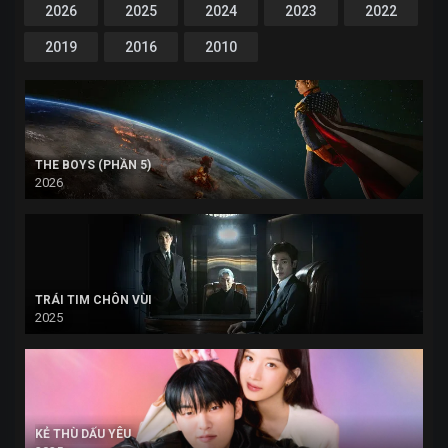
2026
2025
2024
2023
2022
2019
2016
2010
THE BOYS (PHẦN 5)
2026
TRÁI TIM CHÔN VÙI
2025
KẺ THÙ DẤU YÊU