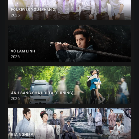
FOUREVER YOU (PHẦN 2)
2025
VŨ LÂM LINH
2026
ÁNH SÁNG CỦA ĐÔI TA (SHINING)
2026
GIA NGHIỆP