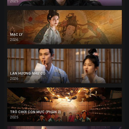
2025
MẠC LY
2026
LAN HƯƠNG NHƯ CỐ
2026
TRÒ CHƠI CON MỰC (PHẦN 3)
2025