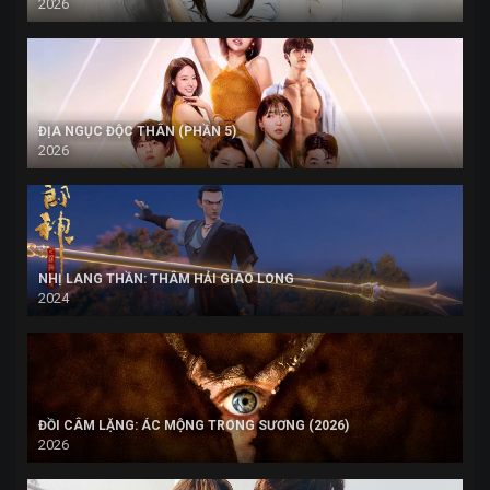
2026
ĐỊA NGỤC ĐỘC THÂN (PHẦN 5)
2026
NHỊ LANG THẦN: THÂM HẢI GIAO LONG
2024
ĐỒI CÂM LẶNG: ÁC MỘNG TRONG SƯƠNG (2026)
2026