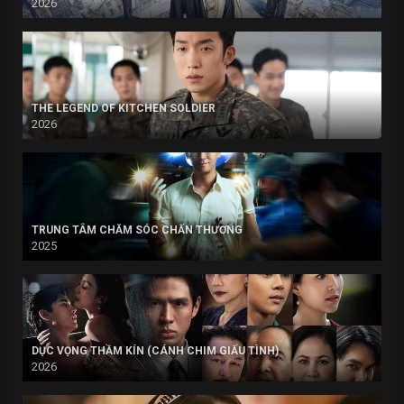
2026
THE LEGEND OF KITCHEN SOLDIER
2026
TRUNG TÂM CHĂM SÓC CHẤN THƯƠNG
2025
DỤC VỌNG THẦM KÍN (CÁNH CHIM GIẤU TÌNH)
2026