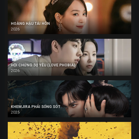
HOÀNG HẬU TÁI HÔN
2026
HỘI CHỨNG SỢ YÊU (LOVE PHOBIA)
2026
KHEMJIRA PHẢI SỐNG SÓT
2025