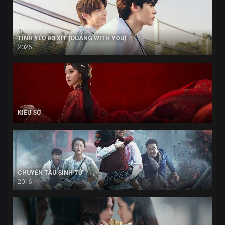
TÌNH YÊU BỌ XÍT (DUANG WITH YOU)
2026
KIỀU SỞ
CHUYẾN TÀU SINH TỬ
2016