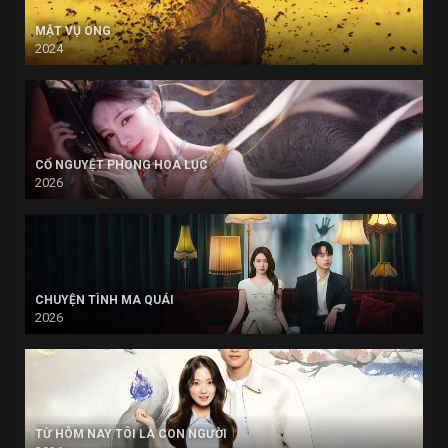
MẬT VỤ ONG
2024
CỔ NGUYỆT PHONG HOA LỤC
2026
CHUYỆN TÌNH MA QUÁI
2026
TỪ HÔM NAY TÔI LÀ CON NGƯỜI