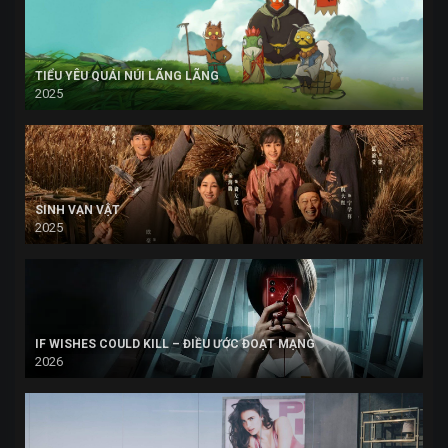
TIỂU YÊU QUÁI NÚI LÃNG LÃNG
2025
SINH VẠN VẬT
2025
IF WISHES COULD KILL – ĐIỀU ƯỚC ĐOẠT MẠNG
2026