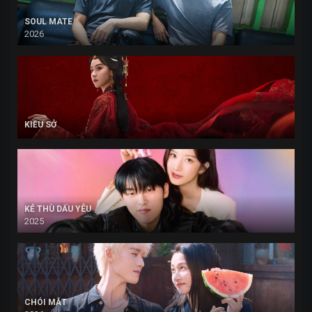
SOUL MATE
2026
KIỀU SỞ
KẺ THÙ DẤU YÊU
2025
CHÓI MẮT