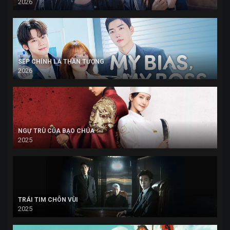
2026
SẾP CHÍNH LÀ THẦN TƯỢNG
2026
NGỰ TRÙ CỦA BẠO CHÚA
2025
TRÁI TIM CHÔN VÙI
2025