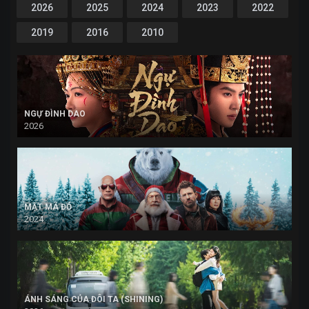
2026
2025
2024
2023
2022
2019
2016
2010
NGỰ ĐÌNH DAO
2026
MẬT MÃ ĐỎ
2024
ÁNH SÁNG CỦA ĐÔI TA (SHINING)