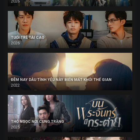
2026
TUỔI TRẺ TÀI CAO
2026
ĐÊM NAY DẪU TÌNH YÊU NÀY BIẾN MẤT KHỎI THẾ GIAN
2022
THỎ NGỌC NƠI CUNG TRĂNG
2025