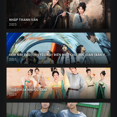
NHẬP THANH VÂN
2025
ĐÊM NAY DẪU TÌNH YÊU NÀY BIẾN MẤT KHỎI THẾ GIAN (BẢN HÀN)
2025
THIỀU HOA NHƯỢC CẨM
2025