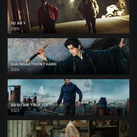
DỰ ÁN Y
2026
GIAI NGẪU THIÊN THÀNH
2026
AD VITAM: TRỌN ĐỜI
2025