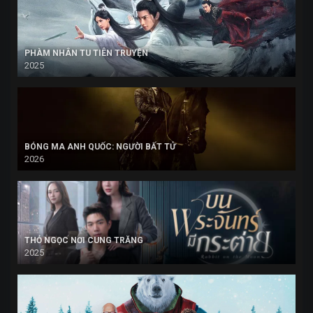
PHÀM NHÂN TU TIÊN TRUYỆN
2025
BÓNG MA ANH QUỐC: NGƯỜI BẤT TỬ
2026
THỎ NGỌC NƠI CUNG TRĂNG
2025