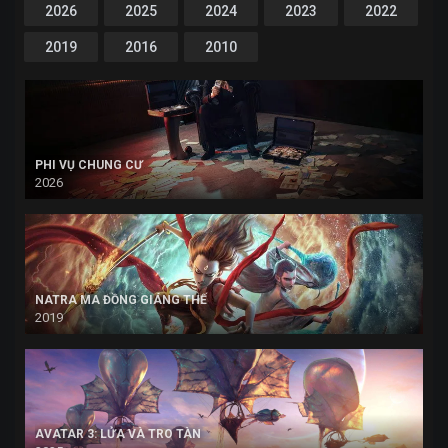
2026
2025
2024
2023
2022
2019
2016
2010
PHI VỤ CHUNG CƯ
2026
NATRA MA ĐỒNG GIÁNG THẾ
2019
AVATAR 3: LỬA VÀ TRO TÀN