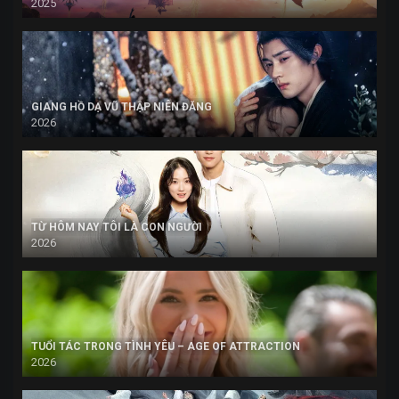
2025
GIANG HỒ DẠ VŨ THẬP NIÊN ĐĂNG
2026
TỪ HÔM NAY TÔI LÀ CON NGƯỜI
2026
TUỔI TÁC TRONG TÌNH YÊU – AGE OF ATTRACTION
2026