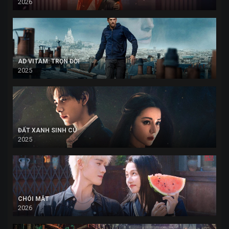
2026
AD VITAM: TRỌN ĐỜI
2025
ĐẤT XANH SINH CÚ
2025
CHÓI MẮT
2026