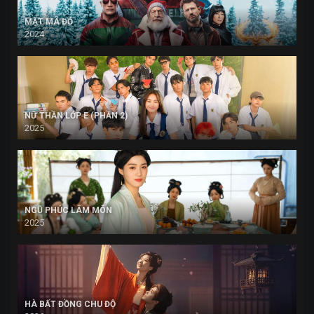
MẬT MÃ ĐỎ
2024
NỮ THẦN LỚP E (PHẦN 2)
2025
NGŨ PHÚC LÂM MÔN
2025
HÀ BẤT ĐỒNG CHU ĐỘ