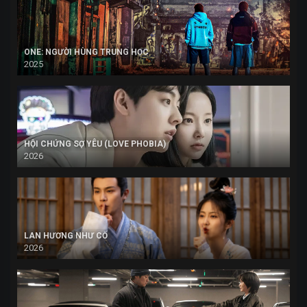
ONE: NGƯỜI HÙNG TRUNG HỌC
2025
HỘI CHỨNG SỢ YÊU (LOVE PHOBIA)
2026
LAN HƯƠNG NHƯ CỐ
2026