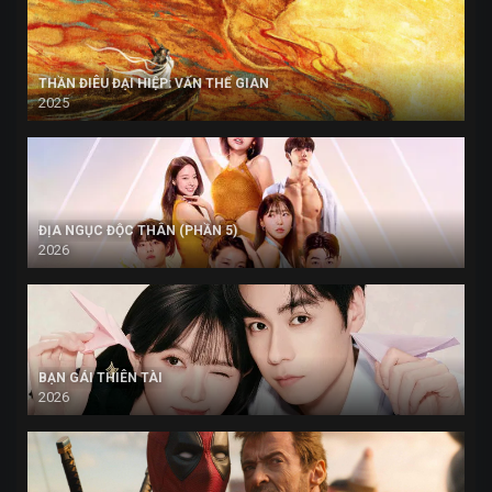
THẦN ĐIÊU ĐẠI HIỆP: VẤN THẾ GIAN
2025
ĐỊA NGỤC ĐỘC THÂN (PHẦN 5)
2026
BẠN GÁI THIÊN TÀI
2026