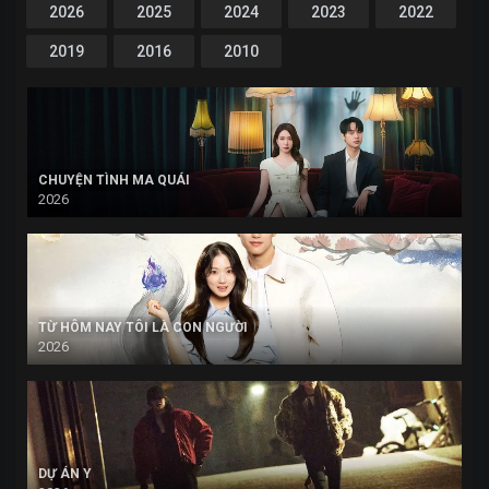
2026
2025
2024
2023
2022
2019
2016
2010
CHUYỆN TÌNH MA QUÁI
2026
TỪ HÔM NAY TÔI LÀ CON NGƯỜI
2026
DỰ ÁN Y