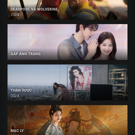
DEADPOOL VÀ WOLVERINE
2024
GẤP ÁNH TRĂNG
THẦN DƯỢC
2024
MẠC LY