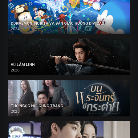
DORAEMON: NOBITA VÀ BẢN GIAO HƯỞNG ĐỊA CẦU
2024
VŨ LÂM LINH
2026
THỎ NGỌC NƠI CUNG TRĂNG
2025