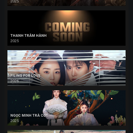
2025
THANH TRÂM HÀNH
2025
FILING FOR LOVE
2026
NGỌC MINH TRÀ CỐT
2025