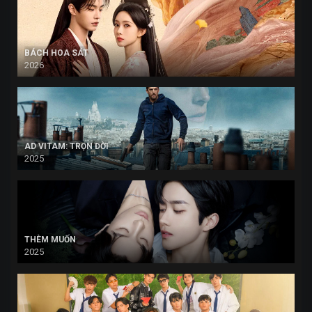
BÁCH HOA SÁT
2026
AD VITAM: TRỌN ĐỜI
2025
THÈM MUỐN
2025