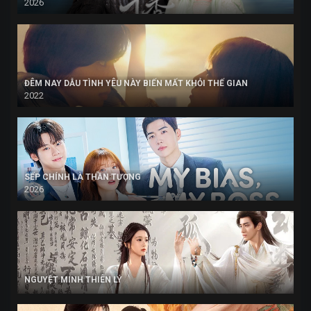
2026
ĐÊM NAY DẪU TÌNH YÊU NÀY BIẾN MẤT KHỎI THẾ GIAN
2022
SẾP CHÍNH LÀ THẦN TƯỢNG
2026
NGUYỆT MINH THIÊN LÝ