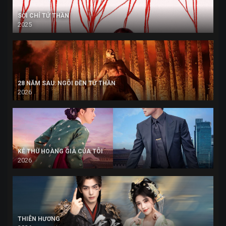
SỢI CHỈ TỬ THẦN
2025
28 NĂM SAU: NGÔI ĐỀN TỬ THẦN
2026
KẺ THÙ HOÀNG GIA CỦA TÔI
2026
THIÊN HƯƠNG