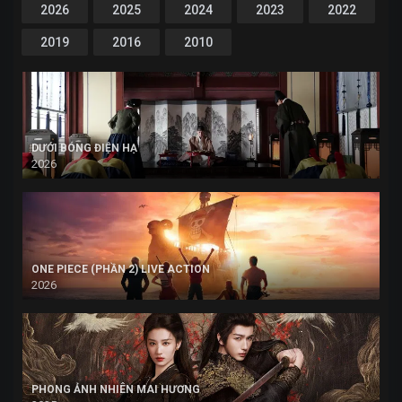
2026
2025
2024
2023
2022
2019
2016
2010
DƯỚI BÓNG ĐIỆN HẠ
2026
ONE PIECE (PHẦN 2) LIVE ACTION
2026
PHONG ẢNH NHIÊN MAI HƯƠNG