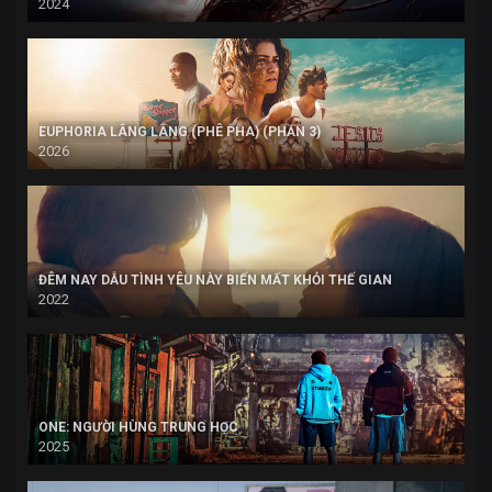
2024
EUPHORIA LÂNG LÂNG (PHÊ PHA) (PHẦN 3)
2026
ĐÊM NAY DẪU TÌNH YÊU NÀY BIẾN MẤT KHỎI THẾ GIAN
2022
ONE: NGƯỜI HÙNG TRUNG HỌC
2025