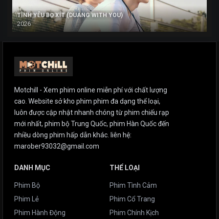
TÌNH YÊU BỌ XÍT (DUANG WITH YOU)
2026
Motchill - Xem phim online miễn phí với chất lượng
cao. Website sở kho phim phim đa dạng thể loại,
luôn được cập nhật nhanh chóng từ phim chiếu rạp
mới nhất, phim bộ Trung Quốc, phim Hàn Quốc đến
nhiều dòng phim hấp dẫn khác. liên hệ:
marober93032@gmail.com
DANH MỤC
THỂ LOẠI
Phim Bộ
Phim Tình Cảm
Phim Lẻ
Phim Cổ Trang
Phim Hành Động
Phim Chính Kịch