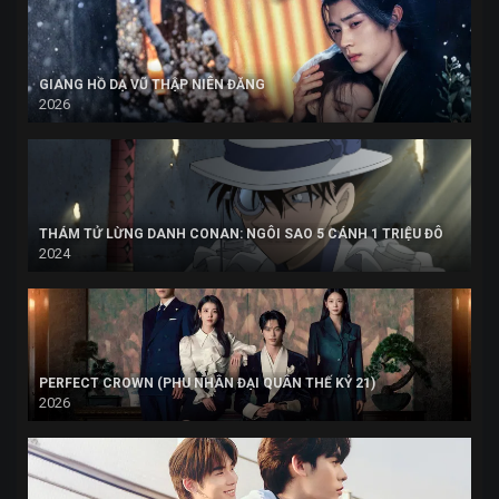
GIANG HỒ DẠ VŨ THẬP NIÊN ĐĂNG
2026
THÁM TỬ LỪNG DANH CONAN: NGÔI SAO 5 CÁNH 1 TRIỆU ĐÔ
2024
PERFECT CROWN (PHU NHÂN ĐẠI QUÂN THẾ KỶ 21)
2026