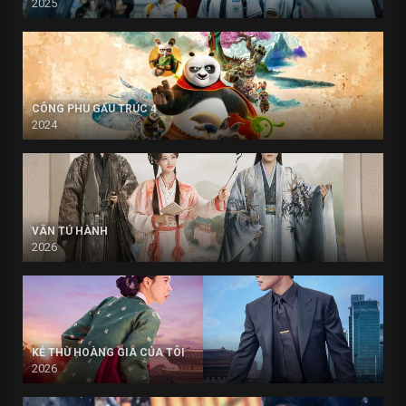
2025
CÔNG PHU GẤU TRÚC 4
2024
VÂN TÚ HÀNH
2026
KẺ THÙ HOÀNG GIA CỦA TÔI
2026