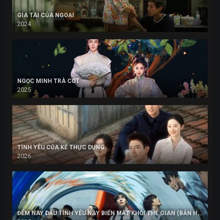
GIA TÀI CỦA NGOẠI
2024
NGỌC MINH TRÀ CỐT
2025
TÌNH YÊU CỦA KẺ THỰC DỤNG
2026
ĐÊM NAY DẪU TÌNH YÊU NÀY BIẾN MẤT KHỎI THẾ GIAN (BẢN HÀN)