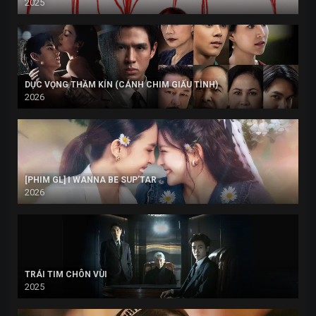
2025
DỤC VỌNG THẦM KÍN (CÁNH CHIM GIẤU TÌNH)
2026
[PHIM GL] I WANNA BE SUP’TAR
2026
TRÁI TIM CHÔN VÙI
2025