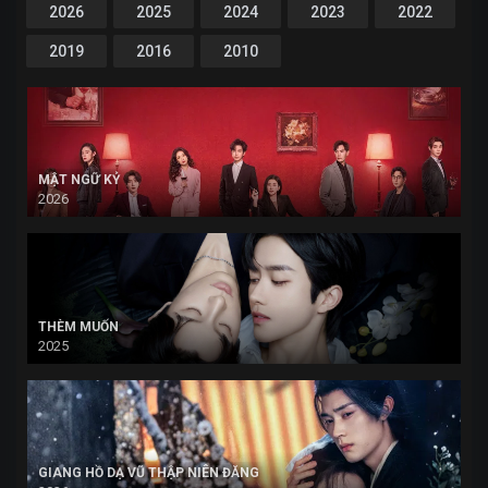
2026
2025
2024
2023
2022
2019
2016
2010
MẬT NGỮ KỶ
2026
THÈM MUỐN
2025
GIANG HỒ DẠ VŨ THẬP NIÊN ĐĂNG