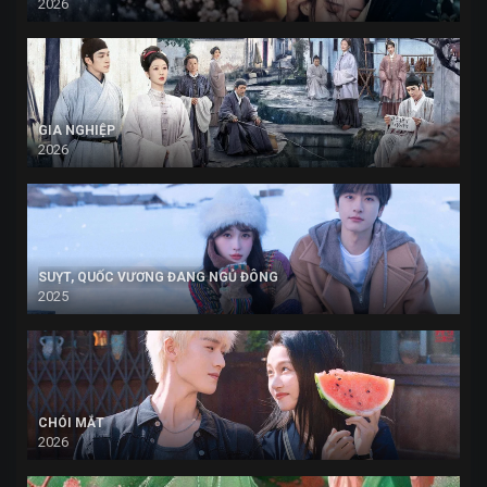
2026
GIA NGHIỆP
2026
SUỴT, QUỐC VƯƠNG ĐANG NGỦ ĐÔNG
2025
CHÓI MẮT
2026