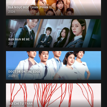
ĐỊA NGỤC ĐỘC THÂN (PHẦN 5)
2026
BẠN BẠN BÈ BÈ
2025
DOCTOR ON THE EDGE
2026
SỢI CHỈ TỬ THẦN