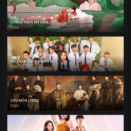
LƯƠNG TRẦN MỸ CẨM
2026
NỮ THẦN LỚP E (PHẦN 2)
2025
CỬU MÔN (2026)
2026