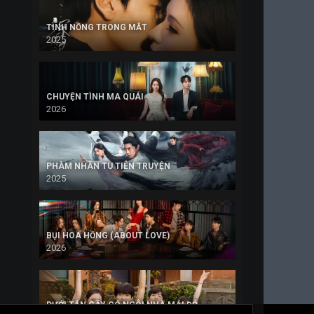
TÌNH NỒNG TRONG MẮT
2025
CHUYỆN TÌNH MA QUÁI
2026
PHÀM NHÂN TU TIÊN TRUYỆN
2025
BỤI HOA HỒNG (ABOUT LOVE)
2026
DƯỚI TÁN CÂY CÓ NGÔI NHÀ MÁI ĐỎ