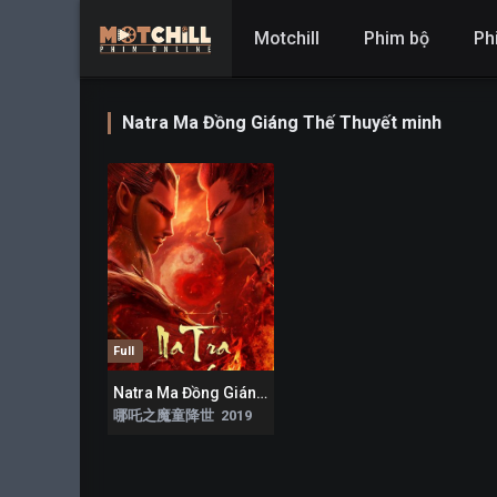
Motchill
Phim bộ
Ph
Natra Ma Đồng Giáng Thế Thuyết minh
Full
Natra Ma Đồng Giáng Thế
6.4
哪吒之魔童降世 2019