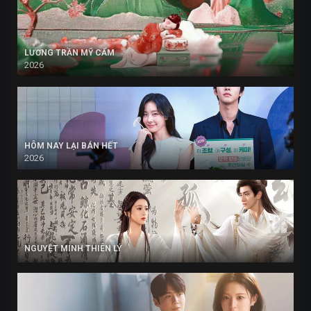
LƯƠNG TRẦN MỸ CẨM
2026
HÔM NAY LẠI BÁN HẾT
2026
NGUYỆT MINH THIÊN LÝ