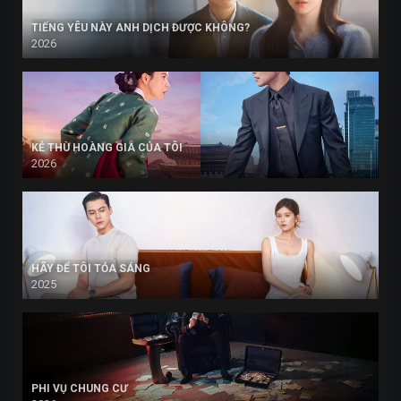
TIẾNG YÊU NÀY ANH DỊCH ĐƯỢC KHÔNG?
2026
KẺ THÙ HOÀNG GIA CỦA TÔI
2026
HÃY ĐỂ TÔI TỎA SÁNG
2025
PHI VỤ CHUNG CƯ