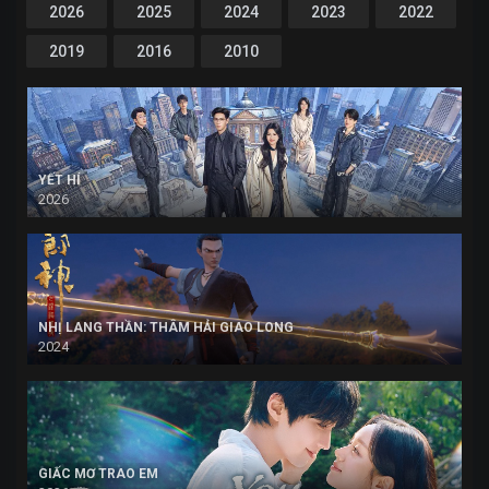
2026
2025
2024
2023
2022
2019
2016
2010
YẾT HÍ
2026
NHỊ LANG THẦN: THÂM HẢI GIAO LONG
2024
GIẤC MƠ TRAO EM