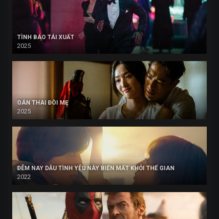
TÌNH BÁO TÁI XUẤT
2025
OÁN THAI ĐÒI MẸ
2025
ĐÊM NAY DẪU TÌNH YÊU NÀY BIẾN MẤT KHỎI THẾ GIAN
2022