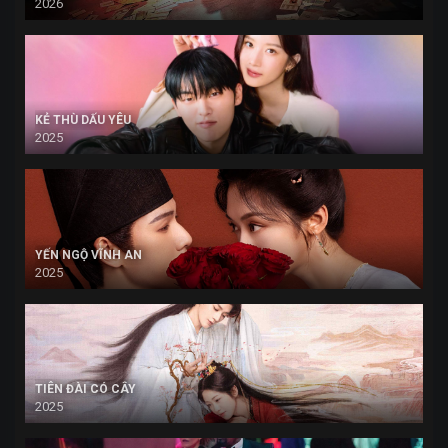
2026
KẺ THÙ DẤU YÊU
2025
YẾN NGỘ VĨNH AN
2025
TIÊN ĐÀI CÓ CÂY
2025