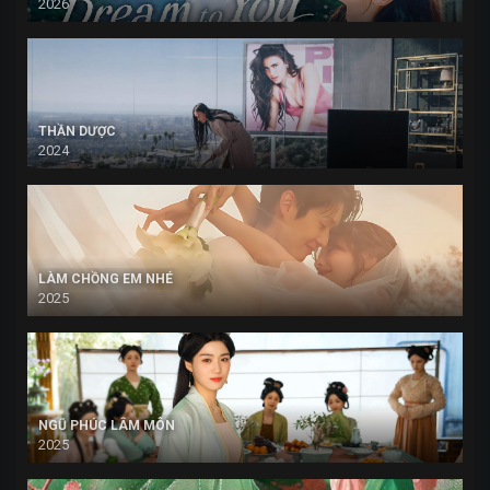
2026
THẦN DƯỢC
2024
LÀM CHỒNG EM NHÉ
2025
NGŨ PHÚC LÂM MÔN
2025