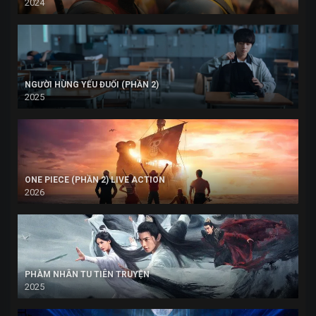
2024
NGƯỜI HÙNG YẾU ĐUỐI (PHẦN 2)
2025
ONE PIECE (PHẦN 2) LIVE ACTION
2026
PHÀM NHÂN TU TIÊN TRUYỆN
2025