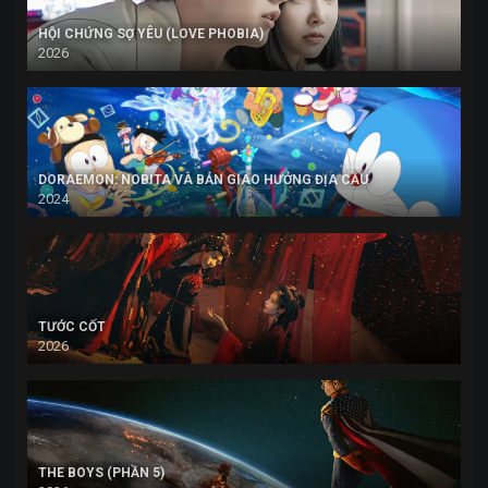
HỘI CHỨNG SỢ YÊU (LOVE PHOBIA)
2026
DORAEMON: NOBITA VÀ BẢN GIAO HƯỞNG ĐỊA CẦU
2024
TƯỚC CỐT
2026
THE BOYS (PHẦN 5)