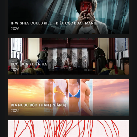
IF WISHES COULD KILL – ĐIỀU ƯỚC ĐOẠT MẠNG
2026
DƯỚI BÓNG ĐIỆN HẠ
2026
ĐỊA NGỤC ĐỘC THÂN (PHẦN 4)
2025