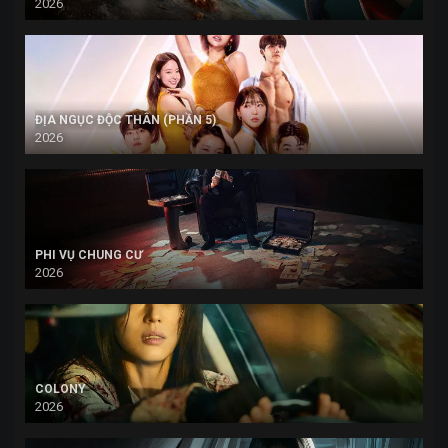
2026
ĐỊA NGỤC ĐỘC THÂN (PHẦN 5)
2026
PHI VỤ CHUNG CƯ
2026
COLONY
2026