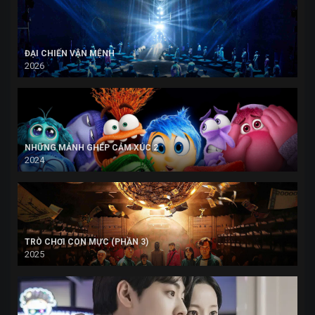
ĐẠI CHIẾN VẬN MỆNH
2026
NHỮNG MẢNH GHÉP CẢM XÚC 2
2024
TRÒ CHƠI CON MỰC (PHẦN 3)
2025