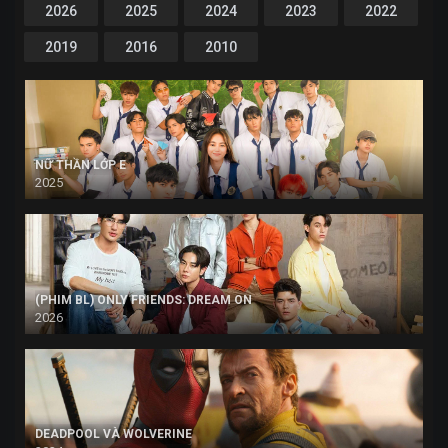
2026
2025
2024
2023
2022
2019
2016
2010
NỮ THẦN LỚP E
2025
(PHIM BL) ONLY FRIENDS: DREAM ON
2026
DEADPOOL VÀ WOLVERINE