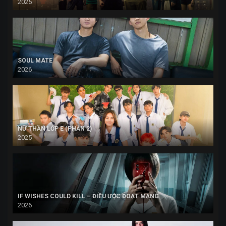
2025
SOUL MATE
2026
NỮ THẦN LỚP E (PHẦN 2)
2025
IF WISHES COULD KILL – ĐIỀU ƯỚC ĐOẠT MẠNG
2026