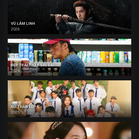
VŨ LÂM LINH
2026
ĐẸP TRAI THẤY SAI SAI
2024
NỮ THẦN LỚP E
2025