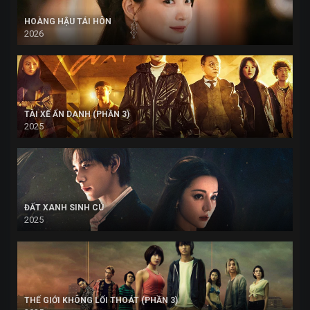
HOÀNG HẬU TÁI HÔN
2026
TÀI XẾ ẨN DANH (PHẦN 3)
2025
ĐẤT XANH SINH CÚ
2025
THẾ GIỚI KHÔNG LỐI THOÁT (PHẦN 3)