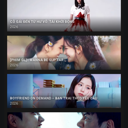
CÔ GÁI ĐẾN TỪ HƯ VÔ: TÁI KHỞI ĐỘNG
2026
[PHIM GL] I WANNA BE SUP’TAR
2026
BOYFRIEND ON DEMAND – BẠN TRAI THEO YÊU CẦU
2026