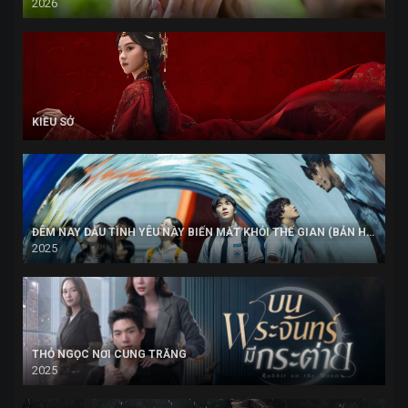
2026
KIỀU SỞ
ĐÊM NAY DẪU TÌNH YÊU NÀY BIẾN MẤT KHỎI THẾ GIAN (BẢN HÀN)
2025
THỎ NGỌC NƠI CUNG TRĂNG
2025