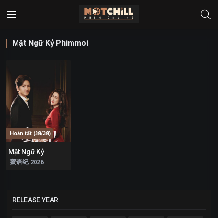
Mật Ngữ Kỷ Phimmoi
Hoàn tất (38/38)
Mật Ngữ Kỷ
9
蜜语纪 2026
RELEASE YEAR