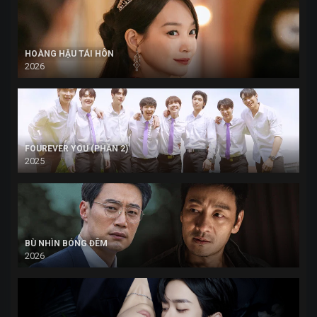
HOÀNG HẬU TÁI HÔN
2026
FOUREVER YOU (PHẦN 2)
2025
BÙ NHÌN BÓNG ĐÊM
2026