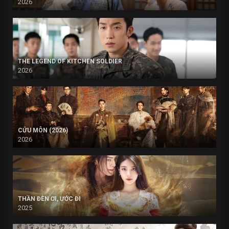
2026
THE LEGEND OF KITCHEN SOLDIER
2026
CỬU MÔN (2026)
2026
THẦN ĐÈN ƠI, ƯỚC ĐI
2025