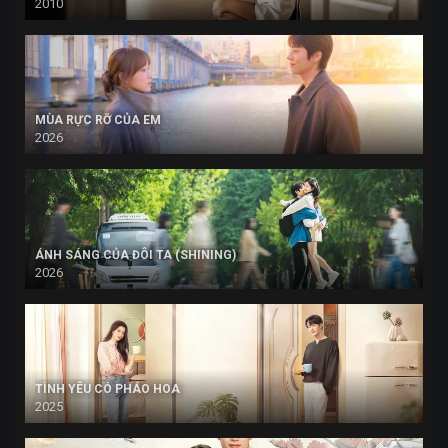
2010
MÙA RỰC RỠ CỦA EM
2026
ÁNH SÁNG CỦA ĐÔI TA (SHINING)
2026
TÌNH YÊU CÓ PHÁO HOA
2025