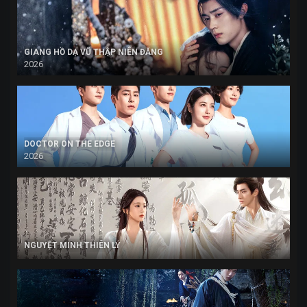
GIANG HỒ DẠ VŨ THẬP NIÊN ĐĂNG
2026
DOCTOR ON THE EDGE
2026
NGUYỆT MINH THIÊN LÝ