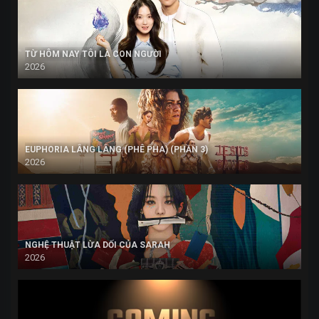
TỪ HÔM NAY TÔI LÀ CON NGƯỜI
2026
EUPHORIA LÂNG LÂNG (PHÊ PHA) (PHẦN 3)
2026
NGHỆ THUẬT LỪA DỐI CỦA SARAH
2026