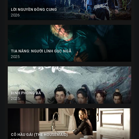
LỜI NGUYỀN ĐÔNG CUNG
2026
TIA NẮNG: NGƯỜI LÍNH GỤC NGÃ
2025
ĐỊNH PHONG BA
2025
CÔ HẦU GÁI (THE HOUSEMAID)