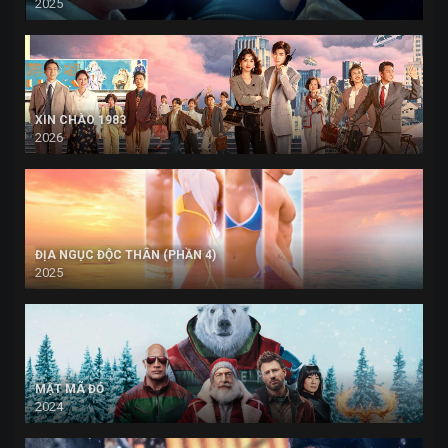
2025
XIN CHÀO 1983
2026
ĐỊA NGỤC ĐỘC THÂN (PHẦN 4)
2025
MẬT MÃ ĐỎ
2024