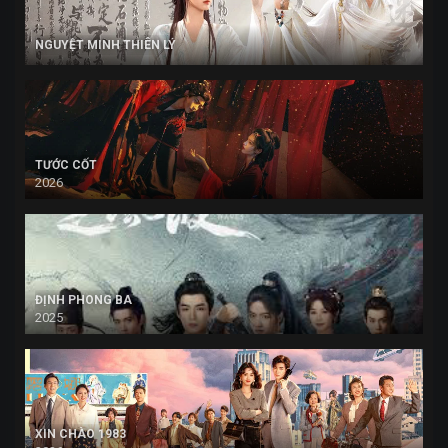
NGUYỆT MINH THIÊN LÝ
TƯỚC CỐT
2026
ĐỊNH PHONG BA
2025
XIN CHÀO 1983