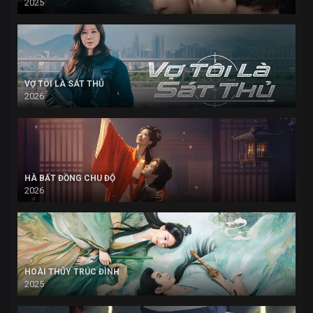
2025
VỢ TÔI LÀ SÁT THỦ
2026
HÀ BẤT ĐỒNG CHU ĐỘ
2026
HOÀI THỦY TRÚC ĐÌNH
2025