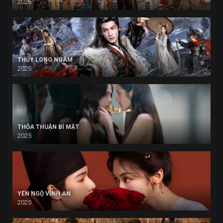
2026
THỦY LONG NGÂM
2025
THỎA THUẬN BÍ MẬT
2025
YẾN NGỘ VĨNH AN
2025