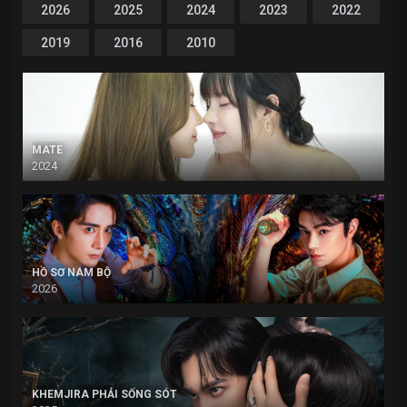
2026
2025
2024
2023
2022
2019
2016
2010
MATE
2024
HỒ SƠ NAM BỘ
2026
KHEMJIRA PHẢI SỐNG SÓT