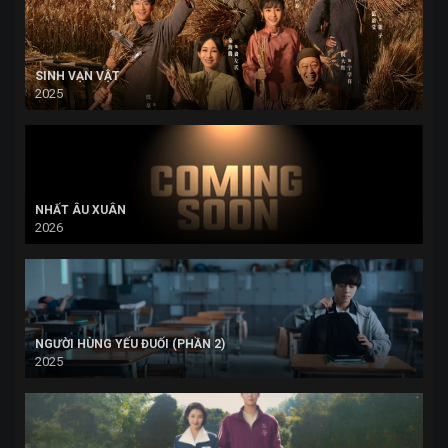
SINH VẠN VẬT
2025
NHẤT ÂU XUÂN
2026
NGƯỜI HÙNG YẾU ĐUỐI (PHẦN 2)
2025