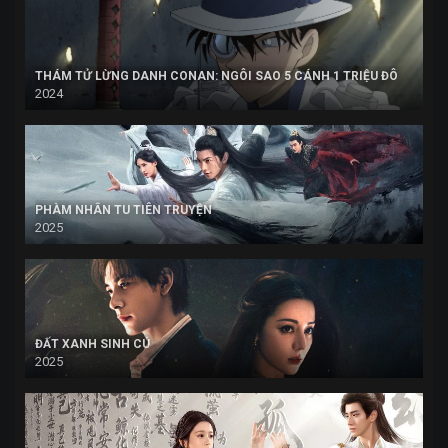
THÁM TỬ LỪNG DANH CONAN: NGÔI SAO 5 CÁNH 1 TRIỆU ĐÔ
2024
PHÀM NHÂN TU TIÊN TRUYỆN
2025
ĐẤT XANH SINH CÚ
2025