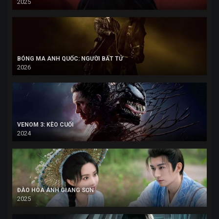
2025
BÓNG MA ANH QUỐC: NGƯỜI BẤT TỬ
2026
VENOM 3: KÈO CUỐI
2024
ĐÀO HOA ÁNH GIANG SƠN
2025