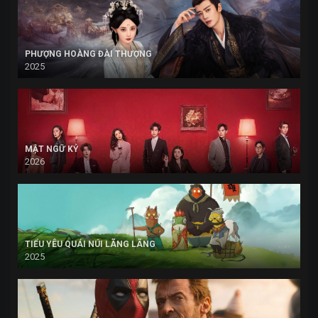
PHƯỢNG HOÀNG ĐÀI THƯỢNG
2025
MẬT NGỮ KỶ
2026
TIỂU YÊU QUÁI NÚI LÃNG LÃNG
2025