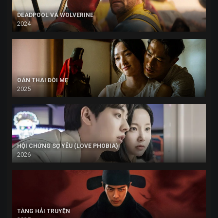
DEADPOOL VÀ WOLVERINE
2024
OÁN THAI ĐÒI MẸ
2025
HỘI CHỨNG SỢ YÊU (LOVE PHOBIA)
2026
TÀNG HẢI TRUYỆN