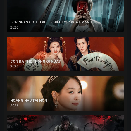
IF WISHES COULD KILL – ĐIỀU ƯỚC ĐOẠT MẠNG
2026
CÒN RA THỂ THỐNG GÌ NỮA?
2026
HOÀNG HẬU TÁI HÔN
2026