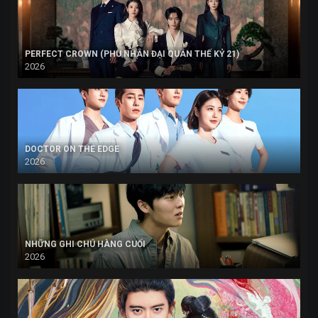
PERFECT CROWN (PHU NHÂN ĐẠI QUÂN THẾ KỶ 21)
2026
DOCTOR ON THE EDGE
2026
NHỮNG GHI CHÚ HÀNG CUỐI
2026