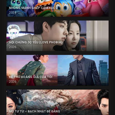
NHỮNG MẢNH GHÉP CẢM XÚC 2
2024
HỘI CHỨNG SỢ YÊU (LOVE PHOBIA)
2026
KẺ THÙ HOÀNG GIA CỦA TÔI
2026
MỘ TƯ TỪ – BẠCH NHẬT ĐỀ ĐĂNG