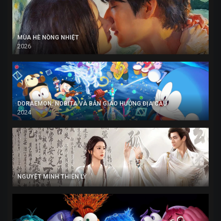
MÙA HÈ NỒNG NHIỆT
2026
DORAEMON: NOBITA VÀ BẢN GIAO HƯỞNG ĐỊA CẦU
2024
NGUYỆT MINH THIÊN LÝ