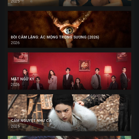
2025
ĐỒI CÂM LẶNG: ÁC MỘNG TRONG SƯƠNG (2026)
2026
MẬT NGỮ KỶ
2026
CẨM NGUYỆT NHƯ CA
2025