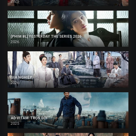
2025
[PHIM BL] YESTERDAY THE SERIES 2026
2026
GIA NGHIỆP
2026
AD VITAM: TRỌN ĐỜI
2025