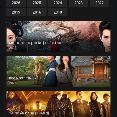
2026
2025
2024
2023
2022
2019
2016
2010
MỘ TƯ TỪ – BẠCH NHẬT ĐỀ ĐĂNG
2025
KẸO NGỌT TÌNH YÊU
2026
TÀI XẾ ẨN DANH (PHẦN 3)