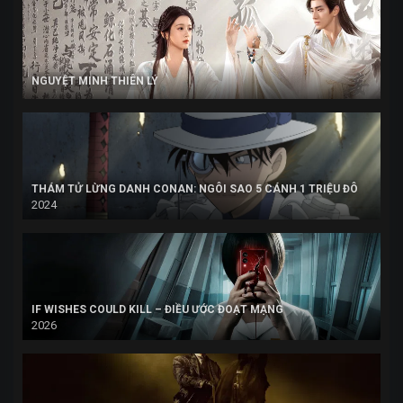
NGUYỆT MINH THIÊN LÝ
THÁM TỬ LỪNG DANH CONAN: NGÔI SAO 5 CÁNH 1 TRIỆU ĐÔ
2024
IF WISHES COULD KILL – ĐIỀU ƯỚC ĐOẠT MẠNG
2026