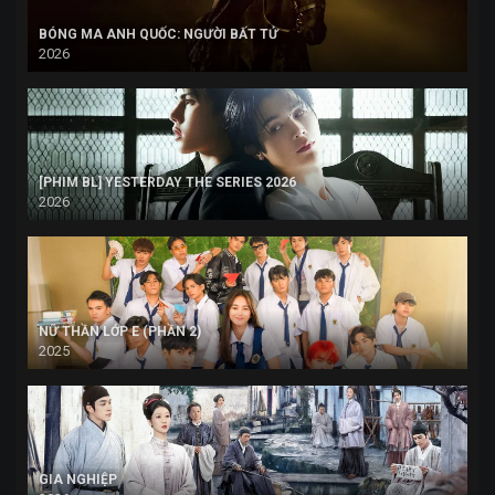
BÓNG MA ANH QUỐC: NGƯỜI BẤT TỬ
2026
[PHIM BL] YESTERDAY THE SERIES 2026
2026
NỮ THẦN LỚP E (PHẦN 2)
2025
GIA NGHIỆP