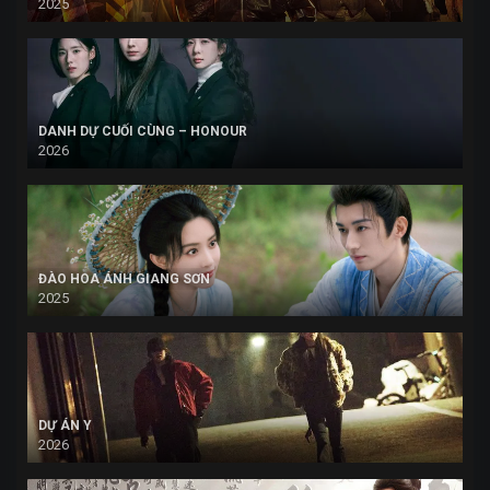
2025
DANH DỰ CUỐI CÙNG – HONOUR
2026
ĐÀO HOA ÁNH GIANG SƠN
2025
DỰ ÁN Y
2026