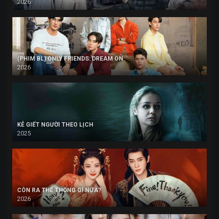
2026
(PHIM BL) ONLY FRIENDS: DREAM ON
2026
KẺ GIẾT NGƯỜI THEO LỊCH
2025
CÒN RA THỂ THỐNG GÌ NỮA?
2026