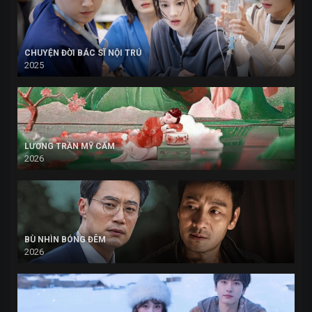
CHUYỆN ĐỜI BÁC SĨ NỘI TRÚ
2025
LƯƠNG TRẦN MỸ CẨM
2026
BÙ NHÌN BÓNG ĐÊM
2026