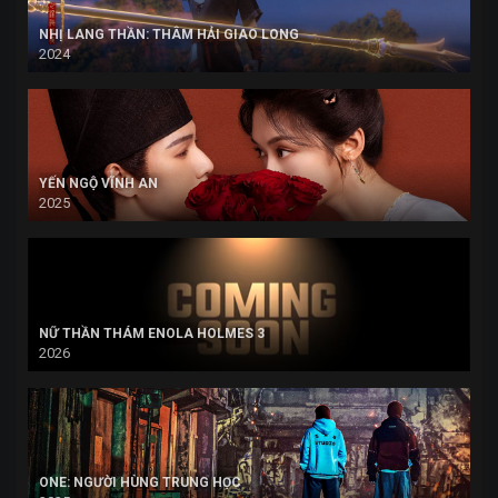
NHỊ LANG THẦN: THÂM HẢI GIAO LONG
2024
YẾN NGỘ VĨNH AN
2025
NỮ THẦN THÁM ENOLA HOLMES 3
2026
ONE: NGƯỜI HÙNG TRUNG HỌC