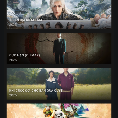
THIÊN ĐỊA KIẾM TÂM
2025
CỰC HẠN (CLIMAX)
2026
KHI CUỘC ĐỜI CHO BẠN QUẢ QUÝT
2025