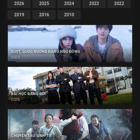
2026
2025
2024
2023
2022
2019
2016
2010
SUỴT, QUỐC VƯƠNG ĐANG NGỦ ĐÔNG
2025
BÀI HỌC ĐÁNG ĐỜI
2026
CHUYẾN TÀU SINH TỬ