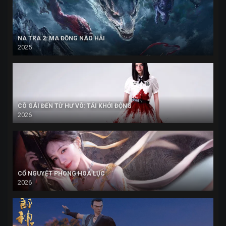
NA TRA 2: MA ĐỒNG NÁO HẢI
2025
CÔ GÁI ĐẾN TỪ HƯ VÔ: TÁI KHỞI ĐỘNG
2026
CỔ NGUYỆT PHONG HOA LỤC
2026