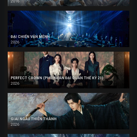
2016
ĐẠI CHIẾN VẬN MỆNH
2026
PERFECT CROWN (PHU NHÂN ĐẠI QUÂN THẾ KỶ 21)
2026
GIAI NGẪU THIÊN THÀNH
2026