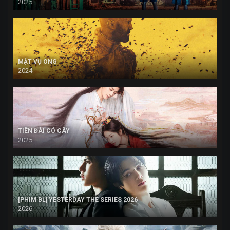
2025
MẬT VỤ ONG
2024
TIÊN ĐÀI CÓ CÂY
2025
[PHIM BL] YESTERDAY THE SERIES 2026
2026