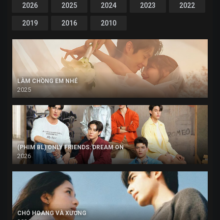
2026
2025
2024
2023
2022
2019
2016
2010
LÀM CHỒNG EM NHÉ
2025
(PHIM BL) ONLY FRIENDS: DREAM ON
2026
CHÓ HOANG VÀ XƯƠNG