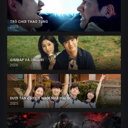
TRÒ CHƠI THAO TÚNG
2025
GIMBAP VÀ ONIGIRI
2026
DƯỚI TÁN CÂY CÓ NGÔI NHÀ MÁI ĐỎ
2025