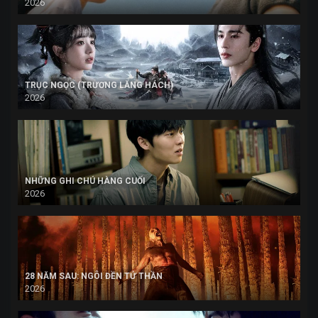
2026
TRỤC NGỌC (TRƯƠNG LĂNG HÁCH)
2026
NHỮNG GHI CHÚ HÀNG CUỐI
2026
28 NĂM SAU: NGÔI ĐỀN TỬ THẦN
2026