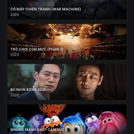
CỖ MÁY CHIẾN TRANH (WAR MACHINE)
2026
TRÒ CHƠI CON MỰC (PHẦN 3)
2025
BÙ NHÌN BÓNG ĐÊM
2026
NHỮNG MẢNH GHÉP CẢM XÚC 2