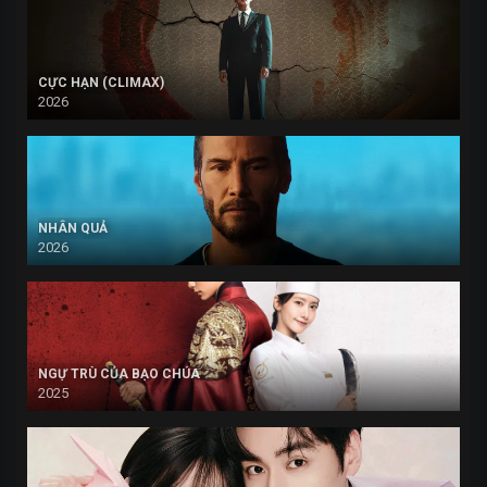
CỰC HẠN (CLIMAX)
2026
NHÂN QUẢ
2026
NGỰ TRÙ CỦA BẠO CHÚA
2025