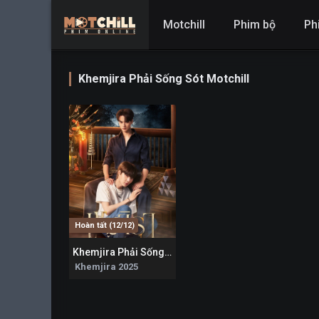
Motchill
Phim bộ
Ph
Khemjira Phải Sống Sót Motchill
Hoàn tất (12/12)
Khemjira Phải Sống Sót
6.7
Khemjira 2025