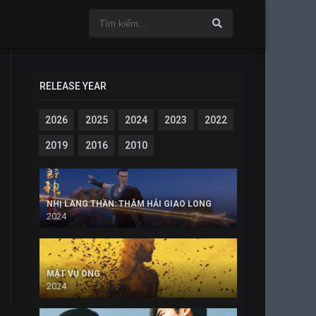
RELEASE YEAR
2026
2025
2024
2023
2022
2019
2016
2010
NHỊ LANG THẦN: THÂM HẢI GIAO LONG
2024
MẬT VỤ ONG
2024