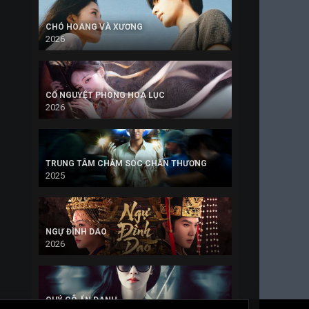
CHÓ HOANG VÀ XƯƠNG
2026
CỔ NGUYỆT PHONG HOA LỤC
2026
TRUNG TÂM CHĂM SÓC CHẤN THƯƠNG
2025
NGỰ ĐÌNH DAO
2026
QUÝ CÔ ẨN DANH