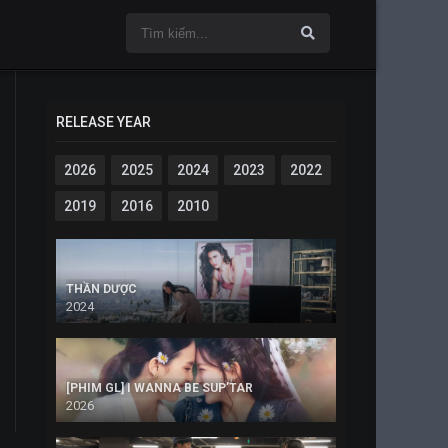
RELEASE YEAR
2026
2025
2024
2023
2022
2019
2016
2010
THẦN DƯỢC
2024
[PHIM GL] I WANNA BE SUP’TAR
2026