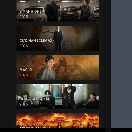
9 MẢNH GHÉP
2025
CỰC HẠN (CLIMAX)
2026
MẠC LY
2026
CHỦ TỊCH TẬP SỰ
2026
TRƯỜNG AN 24 KẾ