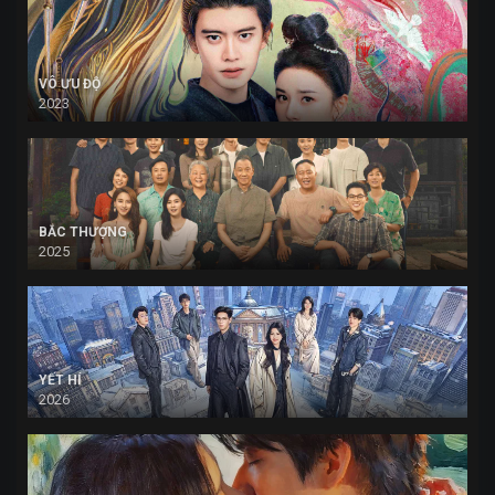
VÔ ƯU ĐỘ
2023
BẮC THƯỢNG
2025
YẾT HÍ
2026