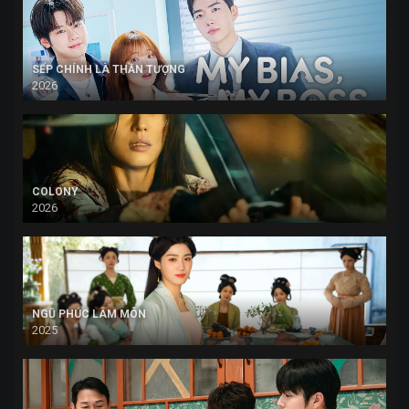
SẾP CHÍNH LÀ THẦN TƯỢNG
2026
COLONY
2026
NGŨ PHÚC LÂM MÔN
2025