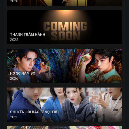
2026
THANH TRÂM HÀNH
2025
HỒ SƠ NAM BỘ
2026
CHUYỆN ĐỜI BÁC SĨ NỘI TRÚ
2025