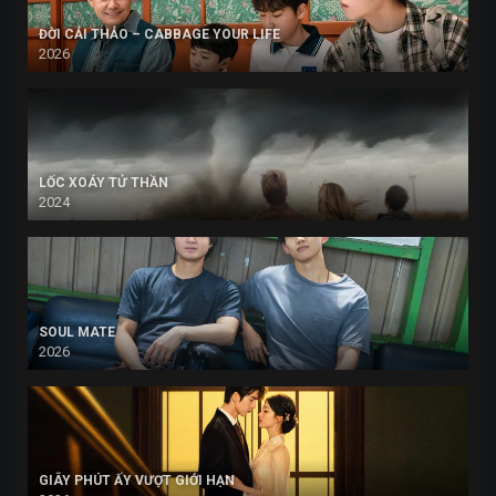
ĐỜI CẢI THẢO – CABBAGE YOUR LIFE
2026
LỐC XOÁY TỬ THẦN
2024
SOUL MATE
2026
GIÂY PHÚT ẤY VƯỢT GIỚI HẠN