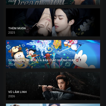
2026
THÈM MUỐN
2025
DORAEMON: NOBITA VÀ BẢN GIAO HƯỞNG ĐỊA CẦU
2024
VŨ LÂM LINH
2026