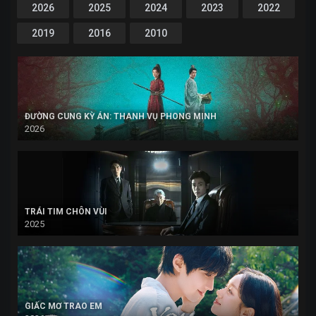
2026
2025
2024
2023
2022
2019
2016
2010
ĐƯỜNG CUNG KỲ ÁN: THANH VỤ PHONG MINH
2026
TRÁI TIM CHÔN VÙI
2025
GIẤC MƠ TRAO EM