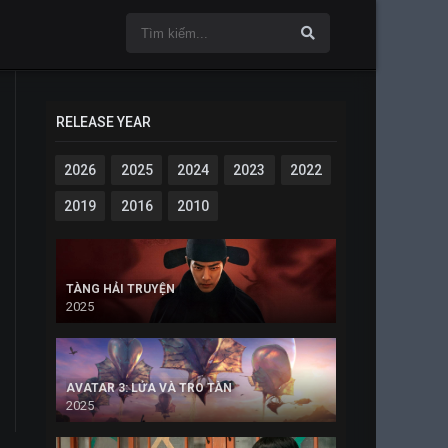
RELEASE YEAR
2026
2025
2024
2023
2022
2019
2016
2010
TÀNG HẢI TRUYỆN
2025
AVATAR 3: LỬA VÀ TRO TÀN
2025