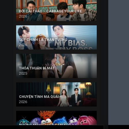
ĐỜI CẢI THẢO – CABBAGE YOUR LIFE
2026
SẾP CHÍNH LÀ THẦN TƯỢNG
2026
THỎA THUẬN BÍ MẬT
2025
CHUYỆN TÌNH MA QUÁI
2026
NHỮNG MẢNH GHÉP CẢM XÚC 2