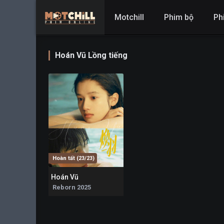
Motchill
Phim bộ
Ph
Hoán Vũ Lồng tiếng
Hoàn tất (23/23)
Hoán Vũ
6.3
Reborn 2025