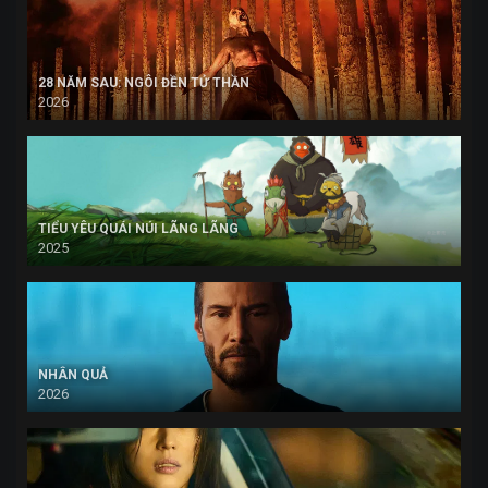
28 NĂM SAU: NGÔI ĐỀN TỬ THẦN
2026
TIỂU YÊU QUÁI NÚI LÃNG LÃNG
2025
NHÂN QUẢ
2026