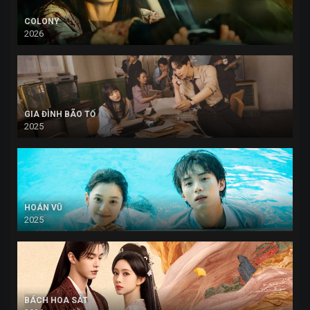
COLONY
2026
GIA ĐÌNH BÃO TỐ
2025
HOÁN VŨ
2025
BÁCH HOA SÁT