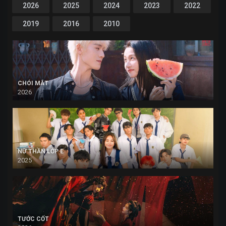
2026
2025
2024
2023
2022
2019
2016
2010
CHÓI MẮT
2026
NỮ THẦN LỚP E
2025
TƯỚC CỐT