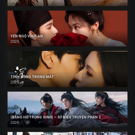
2026
YẾN NGỘ VĨNH AN
2025
TÌNH NỒNG TRONG MẮT
2025
(BĂNG HỒ TRỌNG SINH) – SỞ KIỀU TRUYỆN PHẦN 2
2026