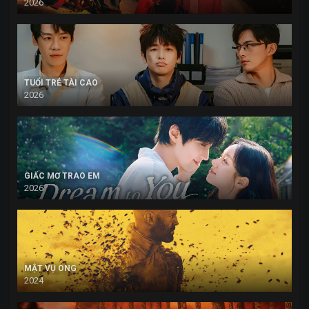
2026
TUỔI TRẺ TÀI CAO
2026
GIẤC MƠ TRAO EM
2026
MẬT VỤ ONG
2024