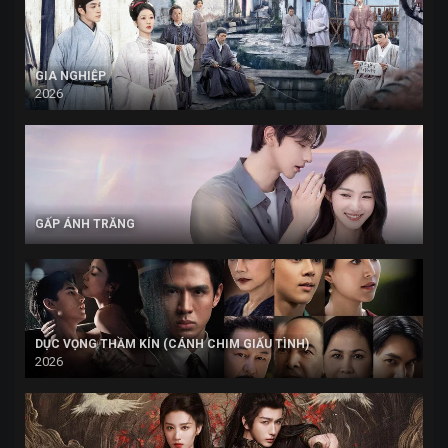
GIA NGHIỆP
2026
GẤP ÁNH TRĂNG
DỤC VỌNG THẦM KÍN (CÁNH CHIM GIẤU TÌNH)
2026