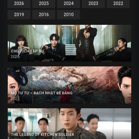
2026
2025
2024
2023
2022
2019
2016
2010
CHỦ TỊCH TẬP SỰ
2026
MỘ TƯ TỪ – BẠCH NHẬT ĐỀ ĐĂNG
2025
THE LEGEND OF KITCHEN SOLDIER