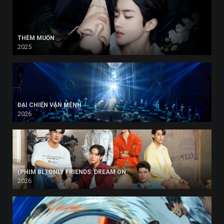
THÈM MUỐN
2025
ĐẠI CHIẾN VẬN MỆNH
2026
(PHIM BL) ONLY FRIENDS: DREAM ON
2026