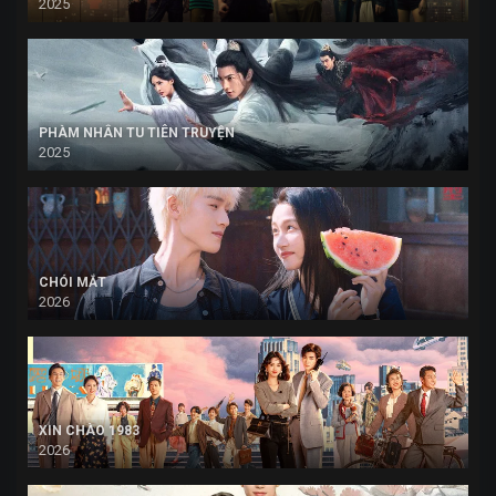
2025
PHÀM NHÂN TU TIÊN TRUYỆN
2025
CHÓI MẮT
2026
XIN CHÀO 1983
2026