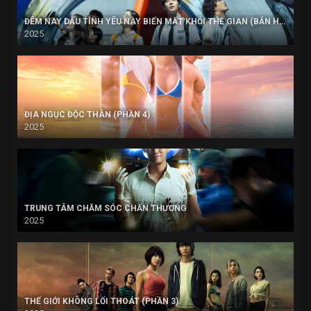
ĐÊM NAY DẪU TÌNH YÊU NÀY BIẾN MẤT KHỎI THẾ GIAN (BẢN HÀN)
2025
ĐỊA NGỤC ĐỘC THÂN (PHẦN 4)
2025
TRUNG TÂM CHĂM SÓC CHẤN THƯƠNG
2025
THẾ GIỚI KHÔNG LỐI THOÁT (PHẦN 3)