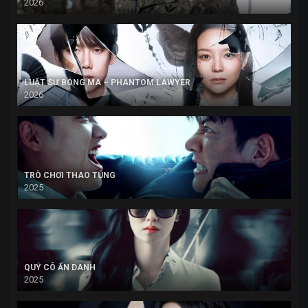
2026
LUẬT SƯ BÓNG MA – PHANTOM LAWYER
2026
TRÒ CHƠI THAO TÚNG
2025
QUÝ CÔ ẨN DANH
2025