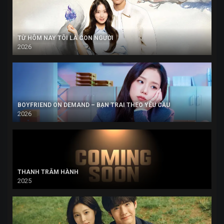
TỪ HÔM NAY TÔI LÀ CON NGƯỜI
2026
BOYFRIEND ON DEMAND – BẠN TRAI THEO YÊU CẦU
2026
THANH TRÂM HÀNH
2025