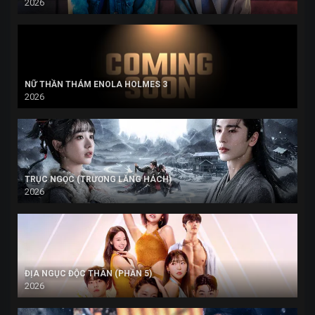
2026
NỮ THẦN THÁM ENOLA HOLMES 3
2026
TRỤC NGỌC (TRƯƠNG LĂNG HÁCH)
2026
ĐỊA NGỤC ĐỘC THÂN (PHẦN 5)
2026