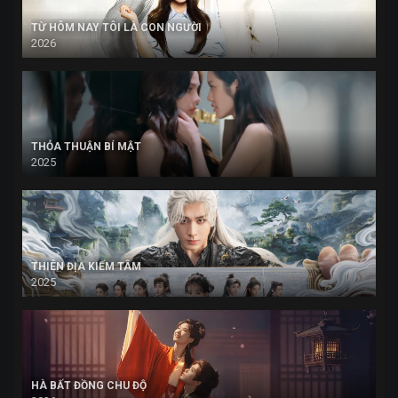
TỪ HÔM NAY TÔI LÀ CON NGƯỜI
2026
THỎA THUẬN BÍ MẬT
2025
THIÊN ĐỊA KIẾM TÂM
2025
HÀ BẤT ĐỒNG CHU ĐỘ