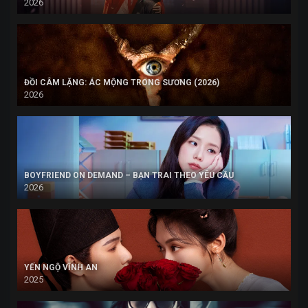
2026
ĐỒI CÂM LẶNG: ÁC MỘNG TRONG SƯƠNG (2026)
2026
BOYFRIEND ON DEMAND – BẠN TRAI THEO YÊU CẦU
2026
YẾN NGỘ VĨNH AN
2025