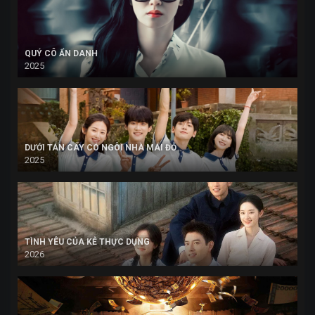
QUÝ CÔ ẨN DANH
2025
DƯỚI TÁN CÂY CÓ NGÔI NHÀ MÁI ĐỎ
2025
TÌNH YÊU CỦA KẺ THỰC DỤNG
2026