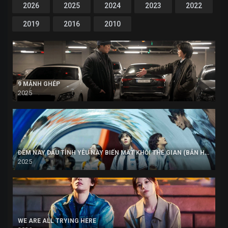
2026
2025
2024
2023
2022
2019
2016
2010
9 MẢNH GHÉP
2025
ĐÊM NAY DẪU TÌNH YÊU NÀY BIẾN MẤT KHỎI THẾ GIAN (BẢN HÀN)
2025
WE ARE ALL TRYING HERE