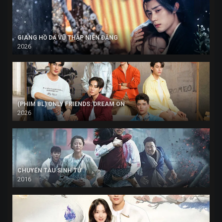
GIANG HỒ DẠ VŨ THẬP NIÊN ĐĂNG
2026
(PHIM BL) ONLY FRIENDS: DREAM ON
2026
CHUYẾN TÀU SINH TỬ
2016