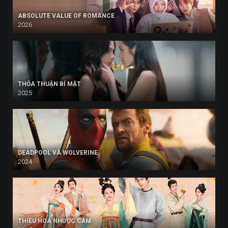
ABSOLUTE VALUE OF ROMANCE
2026
THỎA THUẬN BÍ MẬT
2025
DEADPOOL VÀ WOLVERINE
2024
THIỀU HOA NHƯỢC CẨM