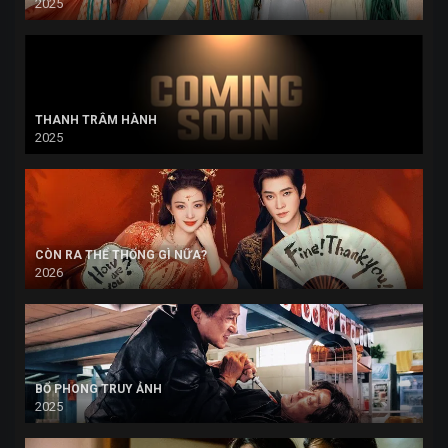
2025
THANH TRÂM HÀNH
2025
CÒN RA THỂ THỐNG GÌ NỮA?
2026
BỔ PHONG TRUY ẢNH
2025