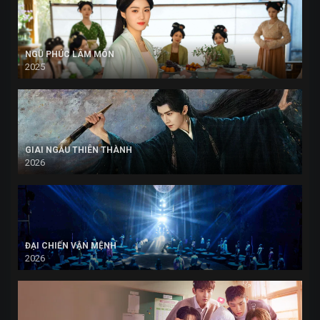
NGŨ PHÚC LÂM MÔN
2025
GIAI NGẪU THIÊN THÀNH
2026
ĐẠI CHIẾN VẬN MỆNH
2026