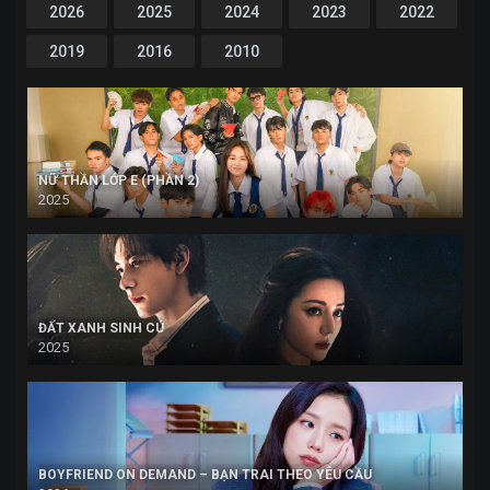
2026
2025
2024
2023
2022
2019
2016
2010
NỮ THẦN LỚP E (PHẦN 2)
2025
ĐẤT XANH SINH CÚ
2025
BOYFRIEND ON DEMAND – BẠN TRAI THEO YÊU CẦU