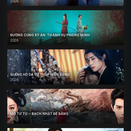
2026
ĐƯỜNG CUNG KỲ ÁN: THANH VỤ PHONG MINH
2026
GIANG HỒ DẠ VŨ THẬP NIÊN ĐĂNG
2026
MỘ TƯ TỪ – BẠCH NHẬT ĐỀ ĐĂNG
2025