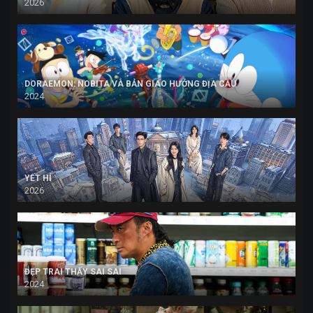
2026
DORAEMON: NOBITA VÀ BẢN GIAO HƯỞNG ĐỊA CẦU
2024
YẾT HÍ
2026
ĐẸP TRAI THẤY SAI SAI
2024