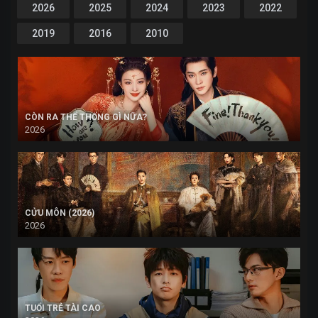
2026
2025
2024
2023
2022
2019
2016
2010
CÒN RA THỂ THỐNG GÌ NỮA?
2026
CỬU MÔN (2026)
2026
TUỔI TRẺ TÀI CAO