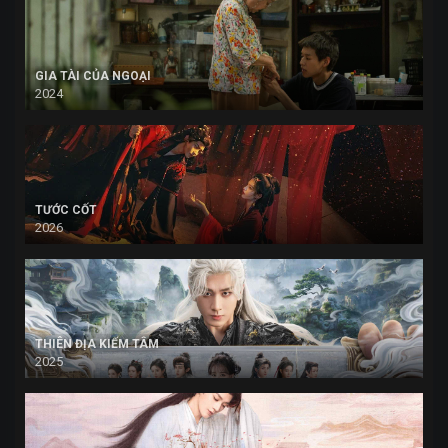
GIA TÀI CỦA NGOẠI
2024
TƯỚC CỐT
2026
THIÊN ĐỊA KIẾM TÂM
2025