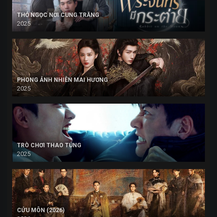
THỎ NGỌC NƠI CUNG TRĂNG
2025
PHONG ẢNH NHIÊN MAI HƯƠNG
2025
TRÒ CHƠI THAO TÚNG
2025
CỬU MÔN (2026)