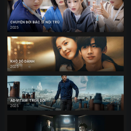
CHUYỆN ĐỜI BÁC SĨ NỘI TRÚ
2025
KHÓ DỖ DÀNH
2025
AD VITAM: TRỌN ĐỜI
2025