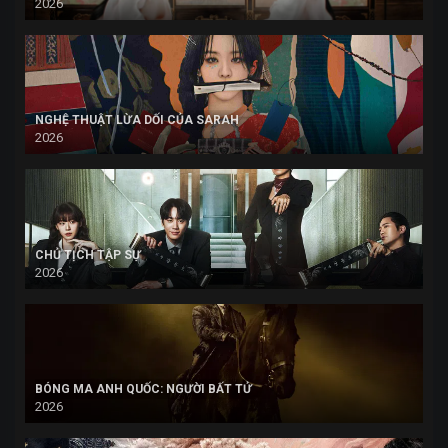
2026
NGHỆ THUẬT LỪA DỐI CỦA SARAH
2026
CHỦ TỊCH TẬP SỰ
2026
BÓNG MA ANH QUỐC: NGƯỜI BẤT TỬ
2026