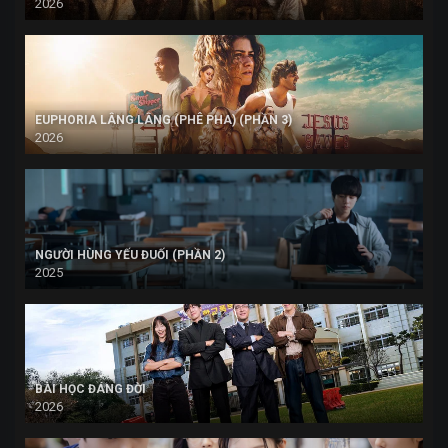
2026
EUPHORIA LÂNG LÂNG (PHÊ PHA) (PHẦN 3)
2026
NGƯỜI HÙNG YẾU ĐUỐI (PHẦN 2)
2025
BÀI HỌC ĐÁNG ĐỜI
2026