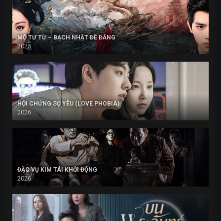
MỘ TƯ TỪ – BẠCH NHẬT ĐỀ ĐĂNG
2025
HỘI CHỨNG SỢ YÊU (LOVE PHOBIA)
2026
ĐẶC VỤ KIM TÁI KHỞI ĐỘNG
2026