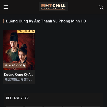
Đường Cung Kỳ Án: Thanh Vụ Phong Minh HD
Thuyết Minh
Hoàn tất (34/34)
Đường Cung Kỳ Án: Thanh Vụ Phong Minh
9.7
唐宫奇案之青雾风鸣 2026
RELEASE YEAR