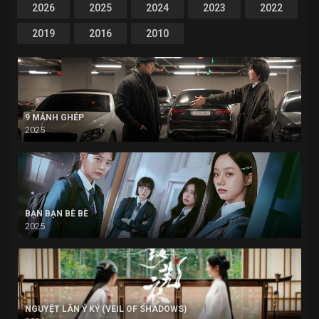
2026
2025
2024
2023
2022
2019
2016
2010
9 MẢNH GHÉP
2025
BẠN BẠN BÈ BÈ
2025
NGUYỆT LÂN Ỷ KỶ (VEIL OF SHADOWS)