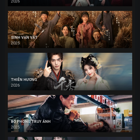
2026
SINH VẠN VẬT
2025
THIÊN HƯƠNG
2026
BỔ PHONG TRUY ẢNH
2025