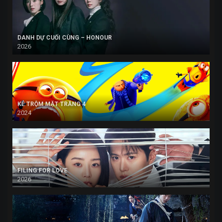
DANH DỰ CUỐI CÙNG – HONOUR
2026
KẺ TRỘM MẶT TRĂNG 4
2024
FILING FOR LOVE
2026