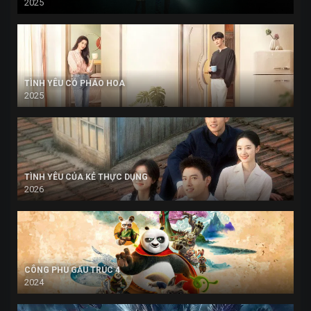
2025
TÌNH YÊU CÓ PHÁO HOA
2025
TÌNH YÊU CỦA KẺ THỰC DỤNG
2026
CÔNG PHU GẤU TRÚC 4
2024