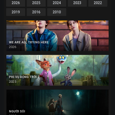
2026
2025
2024
2023
2022
2019
2016
2010
WE ARE ALL TRYING HERE
2026
PHI VỤ ĐỘNG TRỜI 2
2025
NGƯỜI SÓI