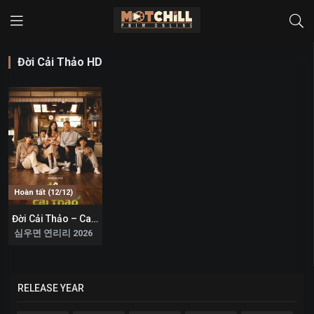
Đời Cải Thảo HD
Hoàn tất (12/12)
Đời Cải Thảo – Cabbage Your Life
8
심우면 연리리 2026
RELEASE YEAR