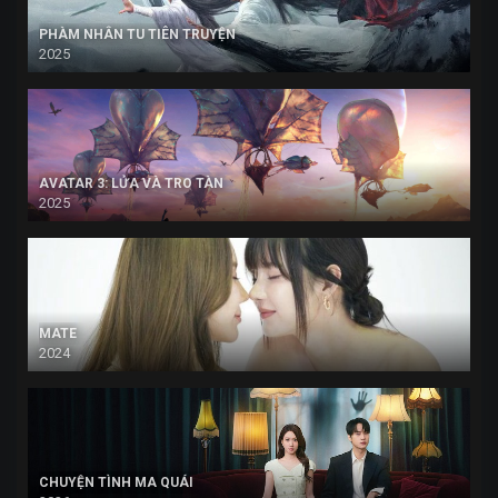
PHÀM NHÂN TU TIÊN TRUYỆN
2025
AVATAR 3: LỬA VÀ TRO TÀN
2025
MATE
2024
CHUYỆN TÌNH MA QUÁI