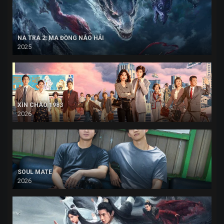
NA TRA 2: MA ĐỒNG NÁO HẢI
2025
XIN CHÀO 1983
2026
SOUL MATE
2026