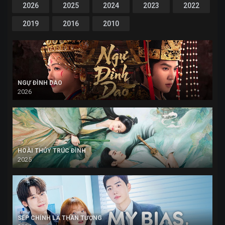
2026
2025
2024
2023
2022
2019
2016
2010
NGỰ ĐÌNH DAO
2026
HOÀI THỦY TRÚC ĐÌNH
2025
SẾP CHÍNH LÀ THẦN TƯỢNG