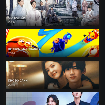
GIA NGHIỆP
2026
KẺ TRỘM MẶT TRĂNG 4
2024
KHÓ DỖ DÀNH
2025