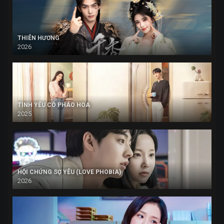
THIÊN HƯƠNG
2026
TÌNH YÊU CÓ PHÁO HOA
2025
HỘI CHỨNG SỢ YÊU (LOVE PHOBIA)
2026