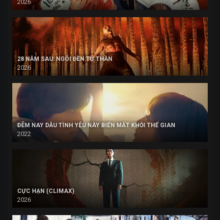
2026
28 NĂM SAU: NGÔI ĐỀN TỬ THẦN
2026
ĐÊM NAY DẪU TÌNH YÊU NÀY BIẾN MẤT KHỎI THẾ GIAN
2022
CỰC HẠN (CLIMAX)
2026