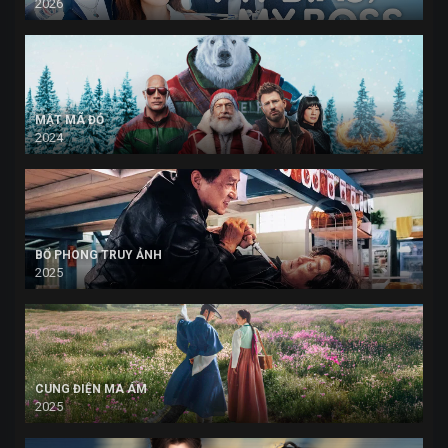
2026
MẬT MÃ ĐỎ
2024
BỔ PHONG TRUY ẢNH
2025
CUNG ĐIỆN MA ÁM
2025