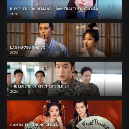
BOYFRIEND ON DEMAND – BẠN TRAI THEO YÊU CẦU
2026
LAN HƯƠNG NHƯ CỐ
2026
THE LEGEND OF KITCHEN SOLDIER
2026
CÒN RA THỂ THỐNG GÌ NỮA?