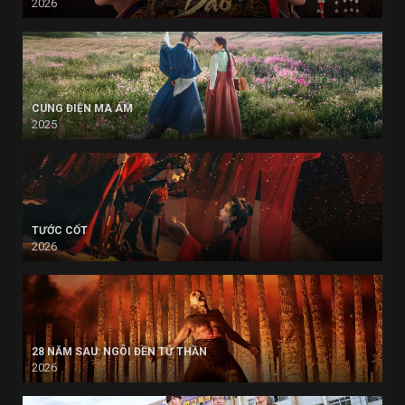
2026
CUNG ĐIỆN MA ÁM
2025
TƯỚC CỐT
2026
28 NĂM SAU: NGÔI ĐỀN TỬ THẦN
2026