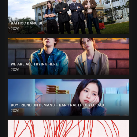
BÀI HỌC ĐÁNG ĐỜI
2026
WE ARE ALL TRYING HERE
2026
BOYFRIEND ON DEMAND – BẠN TRAI THEO YÊU CẦU
2026