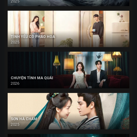
2025
TÌNH YÊU CÓ PHÁO HOA
2025
CHUYỆN TÌNH MA QUÁI
2026
SƠN HÀ CHẨM
2025