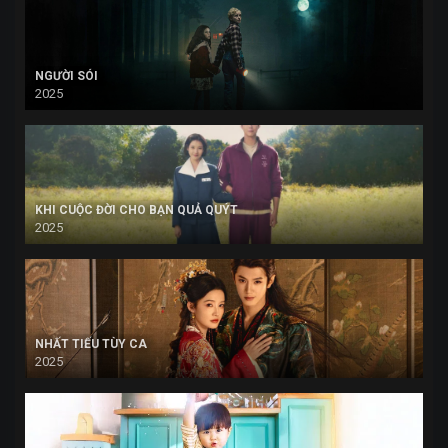
NGƯỜI SÓI
2025
KHI CUỘC ĐỜI CHO BẠN QUẢ QUÝT
2025
NHẤT TIẾU TÙY CA
2025