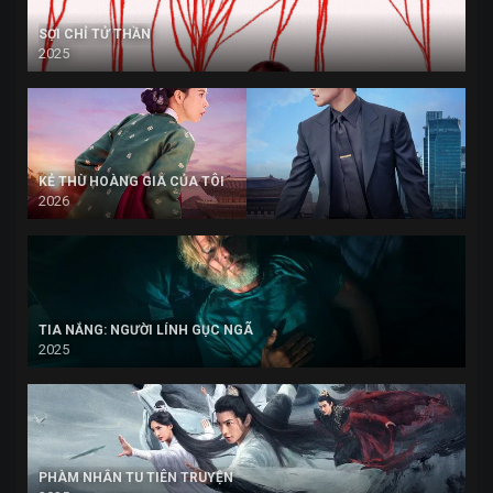
SỢI CHỈ TỬ THẦN
2025
KẺ THÙ HOÀNG GIA CỦA TÔI
2026
TIA NẮNG: NGƯỜI LÍNH GỤC NGÃ
2025
PHÀM NHÂN TU TIÊN TRUYỆN