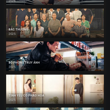
2026
BẮC THƯỢNG
2025
BỔ PHONG TRUY ẢNH
2025
TÌNH YÊU CÓ PHÁO HOA
2025