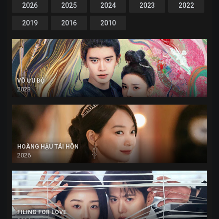
2026
2025
2024
2023
2022
2019
2016
2010
VÔ ƯU ĐỘ
2023
HOÀNG HẬU TÁI HÔN
2026
FILING FOR LOVE