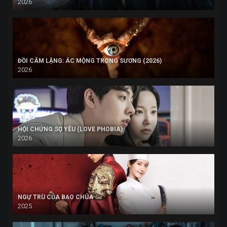
2026
ĐỒI CÂM LẶNG: ÁC MỘNG TRONG SƯƠNG (2026)
2026
HỘI CHỨNG SỢ YÊU (LOVE PHOBIA)
2026
NGỰ TRÙ CỦA BẠO CHÚA
2025