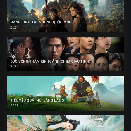
HÀNH TINH KHỈ: VƯƠNG QUỐC MỚI
2024
DỤC VỌNG THẦM KÍN (CÁNH CHIM GIẤU TÌNH)
2026
TIỂU YÊU QUÁI NÚI LÃNG LÃNG
2025