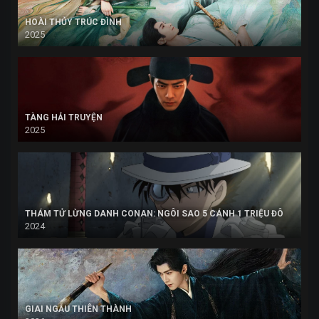
HOÀI THỦY TRÚC ĐÌNH
2025
TÀNG HẢI TRUYỆN
2025
THÁM TỬ LỪNG DANH CONAN: NGÔI SAO 5 CÁNH 1 TRIỆU ĐÔ
2024
GIAI NGẪU THIÊN THÀNH