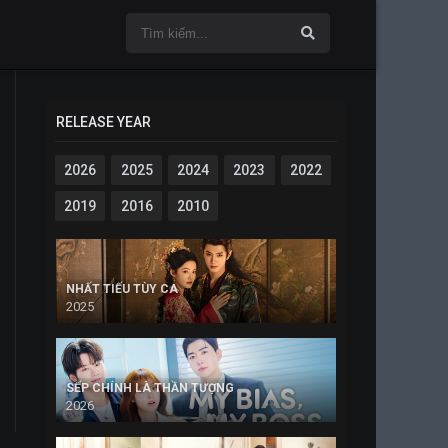
RELEASE YEAR
2026
2025
2024
2023
2022
2019
2016
2010
NHẤT TIẾU TÙY CA
2025
SẾP CHÍNH LÀ THẦN TƯỢNG
2026