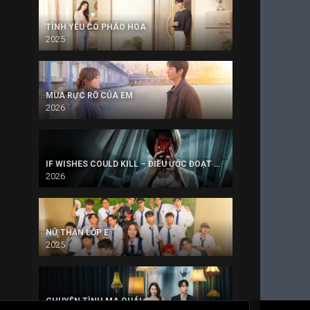
TÌNH YÊU CÓ PHÁO HOA
2025
MÙA RỰC RỠ CỦA EM
2026
IF WISHES COULD KILL – ĐIỀU ƯỚC ĐOẠT MẠNG
2026
NỮ THẦN LỚP E
2025
CHUYỆN TÌNH MA QUÁI