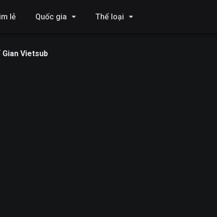
im lẻ
Quốc gia
Thể loại
 Gian Vietsub