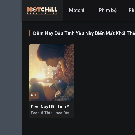
Motchill
Phim bộ
Ph
Đêm Nay Dẫu Tình Yêu Này Biến Mất Khỏi Thế
Full
Đêm Nay Dẫu Tình Yêu Này Biến Mất Khỏi Thế Gian
6.4
Even if This Love Disappears from the World Tonight 2022