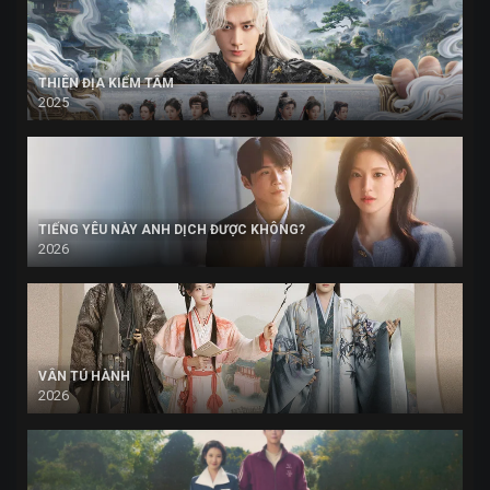
THIÊN ĐỊA KIẾM TÂM
2025
TIẾNG YÊU NÀY ANH DỊCH ĐƯỢC KHÔNG?
2026
VÂN TÚ HÀNH
2026