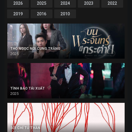
2026
2025
2024
2023
2022
2019
2016
2010
THỎ NGỌC NƠI CUNG TRĂNG
2025
TÌNH BÁO TÁI XUẤT
2025
SỢI CHỈ TỬ THẦN