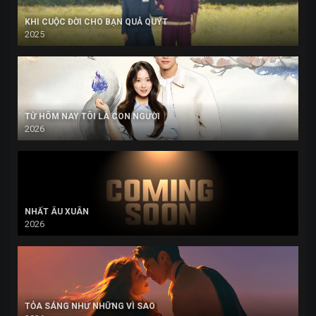
KHI CUỘC ĐỜI CHO BẠN QUẢ QUÝT
2025
TỪ HÔM NAY TÔI LÀ CON NGƯỜI
2026
NHẤT ÂU XUÂN
2026
TỎA SÁNG NHƯ NHỮNG VÌ SAO