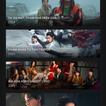
DỰ ÁN MẬT: THẢM HỌA TRÊN CẦU
2024
PHÀM NHÂN TU TIÊN TRUYỆN
2025
BỤI HOA HỒNG (ABOUT LOVE)
2026