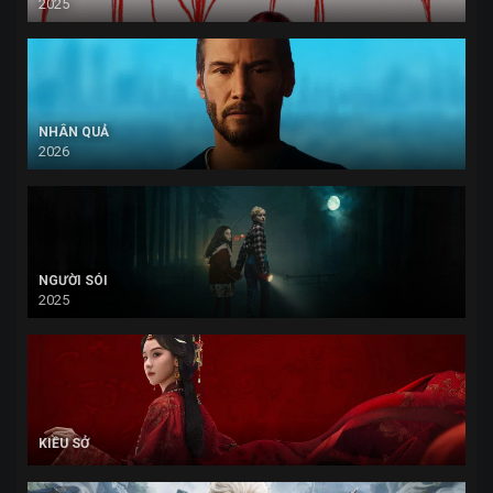
2025
NHÂN QUẢ
2026
NGƯỜI SÓI
2025
KIỀU SỞ