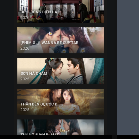
DƯỚI BÓNG ĐIỆN HẠ
2026
[PHIM GL] I WANNA BE SUP’TAR
2026
SƠN HÀ CHẨM
2025
THẦN ĐÈN ƠI, ƯỚC ĐI
2025
THỎA THUẬN BÍ MẬT