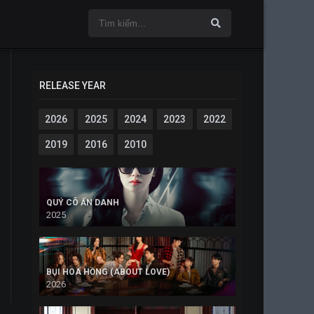
RELEASE YEAR
2026
2025
2024
2023
2022
2019
2016
2010
QUÝ CÔ ẨN DANH
2025
BỤI HOA HỒNG (ABOUT LOVE)
2026