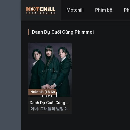
Motchill
Phim bộ
Ph
Danh Dự Cuối Cùng Phimmoi
Hoàn tất (12/12)
Danh Dự Cuối Cùng – Honour
10
아너: 그녀들의 법정 2026