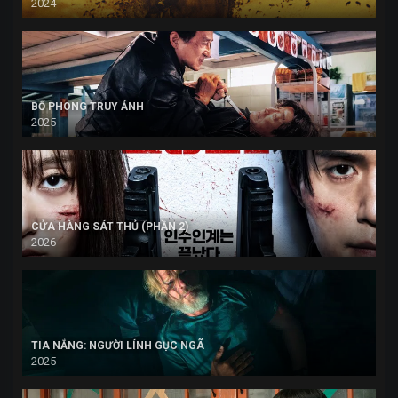
2024
BỔ PHONG TRUY ẢNH
2025
CỬA HÀNG SÁT THỦ (PHẦN 2)
2026
TIA NẮNG: NGƯỜI LÍNH GỤC NGÃ
2025