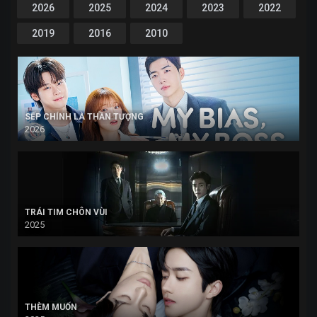
2026
2025
2024
2023
2022
2019
2016
2010
SẾP CHÍNH LÀ THẦN TƯỢNG
2026
TRÁI TIM CHÔN VÙI
2025
THÈM MUỐN