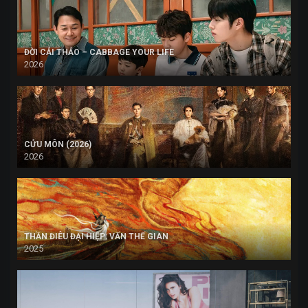
ĐỜI CẢI THẢO – CABBAGE YOUR LIFE
2026
CỬU MÔN (2026)
2026
THẦN ĐIÊU ĐẠI HIỆP: VẤN THẾ GIAN
2025