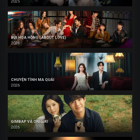
2025
BỤI HOA HỒNG (ABOUT LOVE)
2026
CHUYỆN TÌNH MA QUÁI
2026
GIMBAP VÀ ONIGIRI
2026