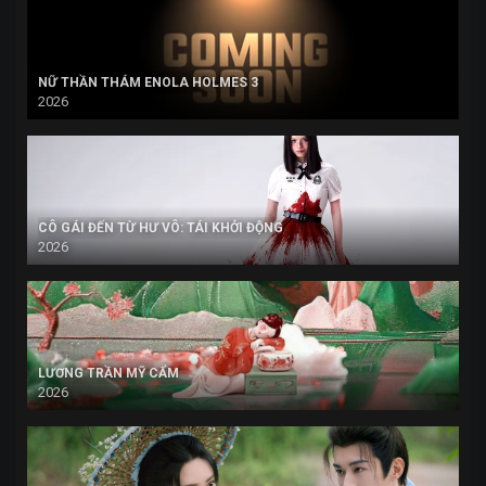
NỮ THẦN THÁM ENOLA HOLMES 3
2026
CÔ GÁI ĐẾN TỪ HƯ VÔ: TÁI KHỞI ĐỘNG
2026
LƯƠNG TRẦN MỸ CẨM
2026