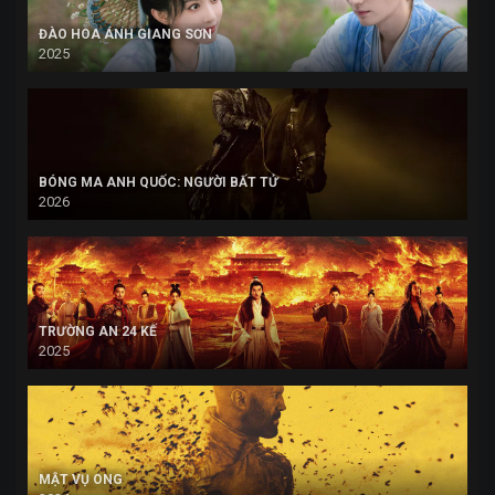
ĐÀO HOA ÁNH GIANG SƠN
2025
BÓNG MA ANH QUỐC: NGƯỜI BẤT TỬ
2026
TRƯỜNG AN 24 KẾ
2025
MẬT VỤ ONG