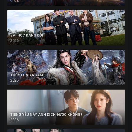
2024
BÀI HỌC ĐÁNG ĐỜI
2026
THỦY LONG NGÂM
2025
TIẾNG YÊU NÀY ANH DỊCH ĐƯỢC KHÔNG?
2026