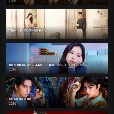
2026
TÌNH YÊU CÓ PHÁO HOA
2025
BOYFRIEND ON DEMAND – BẠN TRAI THEO YÊU CẦU
2026
HỒ SƠ NAM BỘ
2026