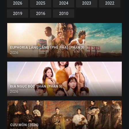
2026
2025
2024
2023
2022
2019
2016
2010
EUPHORIA LÂNG LÂNG (PHÊ PHA) (PHẦN 3)
2026
ĐỊA NGỤC ĐỘC THÂN (PHẦN 5)
2026
CỬU MÔN (2026)