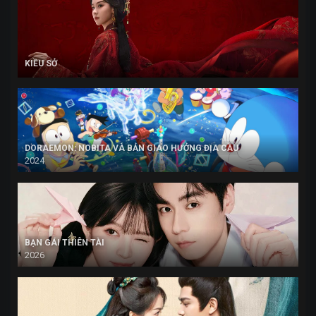
KIỀU SỞ
DORAEMON: NOBITA VÀ BẢN GIAO HƯỞNG ĐỊA CẦU
2024
BẠN GÁI THIÊN TÀI
2026