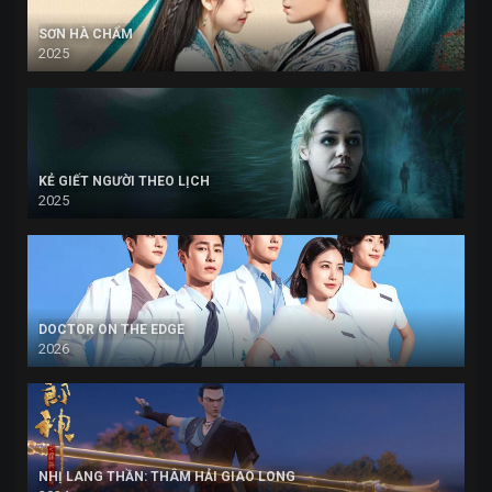
SƠN HÀ CHẨM
2025
KẺ GIẾT NGƯỜI THEO LỊCH
2025
DOCTOR ON THE EDGE
2026
NHỊ LANG THẦN: THÂM HẢI GIAO LONG