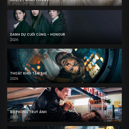
DANH DỰ CUỐI CÙNG – HONOUR
2026
THOÁT KHỎI TẬN THẾ
2026
BỔ PHONG TRUY ẢNH
2025