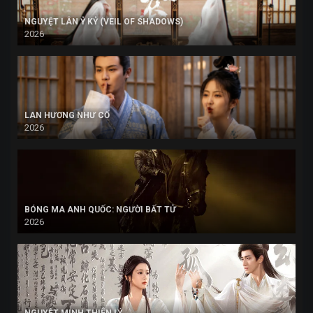
NGUYỆT LÂN Ỷ KỶ (VEIL OF SHADOWS)
2026
LAN HƯƠNG NHƯ CỐ
2026
BÓNG MA ANH QUỐC: NGƯỜI BẤT TỬ
2026
NGUYỆT MINH THIÊN LÝ