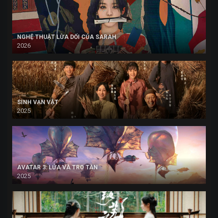
NGHỆ THUẬT LỪA DỐI CỦA SARAH
2026
SINH VẠN VẬT
2025
AVATAR 3: LỬA VÀ TRO TÀN
2025