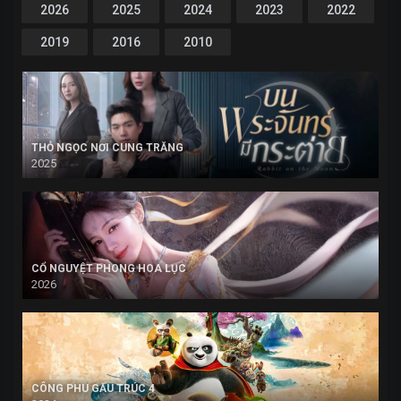
2026
2025
2024
2023
2022
2019
2016
2010
THỎ NGỌC NƠI CUNG TRĂNG
2025
CỔ NGUYỆT PHONG HOA LỤC
2026
CÔNG PHU GẤU TRÚC 4