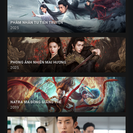
PHÀM NHÂN TU TIÊN TRUYỆN
2025
PHONG ẢNH NHIÊN MAI HƯƠNG
2025
NATRA MA ĐỒNG GIÁNG THẾ
2019