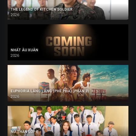
THE LEGEND OF KITCHEN SOLDIER
2026
NHẤT ÂU XUÂN
2026
EUPHORIA LÂNG LÂNG (PHÊ PHA) (PHẦN 3)
2026
NỮ THẦN LỚP E