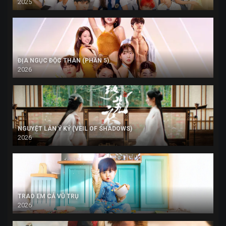
2025
ĐỊA NGỤC ĐỘC THÂN (PHẦN 5)
2026
NGUYỆT LÂN Ỷ KỶ (VEIL OF SHADOWS)
2026
TRAO EM CẢ VŨ TRỤ
2026