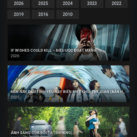
2026
2025
2024
2023
2022
2019
2016
2010
IF WISHES COULD KILL – ĐIỀU ƯỚC ĐOẠT MẠNG
2026
ĐÊM NAY DẪU TÌNH YÊU NÀY BIẾN MẤT KHỎI THẾ GIAN (BẢN HÀN)
2025
ÁNH SÁNG CỦA ĐÔI TA (SHINING)