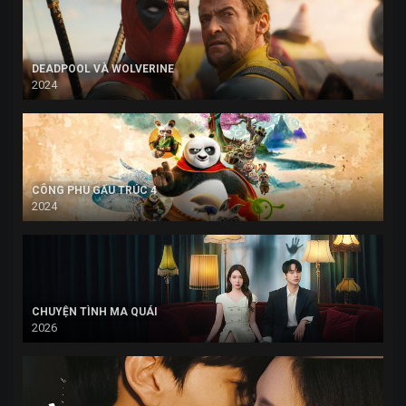
DEADPOOL VÀ WOLVERINE
2024
CÔNG PHU GẤU TRÚC 4
2024
CHUYỆN TÌNH MA QUÁI
2026