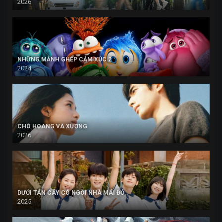
2026
NHỮNG MẢNH GHÉP CẢM XÚC 2
2024
CHÓ HOANG VÀ XƯƠNG
2026
DƯỚI TÁN CÂY CÓ NGÔI NHÀ MÁI ĐỎ
2025