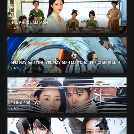
NGŨ PHÚC LÂM MÔN
2025
ĐÊM NAY DẪU TÌNH YÊU NÀY BIẾN MẤT KHỎI THẾ GIAN (BẢN HÀN)
2025
FILING FOR LOVE
2026