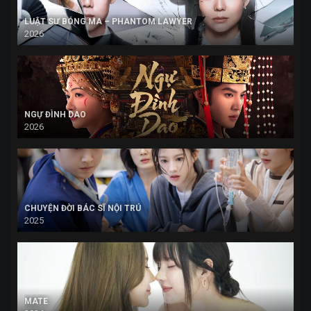
LUẬT SƯ BÓNG MA – PHANTOM LAWYER
2026
NGỰ ĐÌNH DAO
2026
CHUYỆN ĐỜI BÁC SĨ NỘI TRÚ
2025
MATE