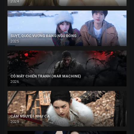
2024
SUỴT, QUỐC VƯƠNG ĐANG NGỦ ĐÔNG
2025
CỖ MÁY CHIẾN TRANH (WAR MACHINE)
2026
CẨM NGUYỆT NHƯ CA
2025