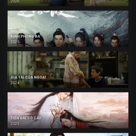
2026
ĐỊNH PHONG BA
2025
GIA TÀI CỦA NGOẠI
2024
TIÊN ĐÀI CÓ CÂY
2025