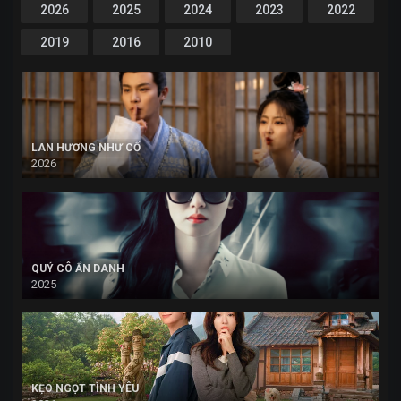
2026
2025
2024
2023
2022
2019
2016
2010
LAN HƯƠNG NHƯ CỐ
2026
QUÝ CÔ ẨN DANH
2025
KẸO NGỌT TÌNH YÊU