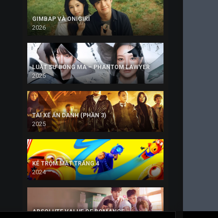
GIMBAP VÀ ONIGIRI
2026
LUẬT SƯ BÓNG MA – PHANTOM LAWYER
2026
TÀI XẾ ẨN DANH (PHẦN 3)
2025
KẺ TRỘM MẶT TRĂNG 4
2024
ABSOLUTE VALUE OF ROMANCE