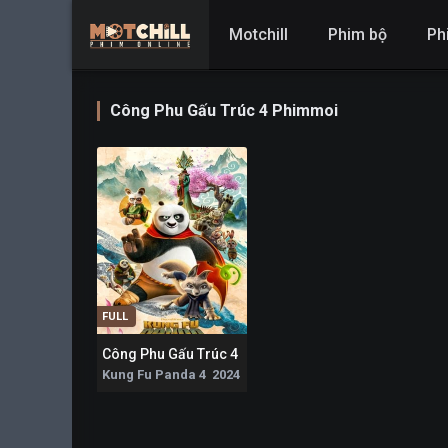
Motchill
Phim bộ
Ph
Công Phu Gấu Trúc 4 Phimmoi
FULL
Công Phu Gấu Trúc 4
8.6
Kung Fu Panda 4 2024