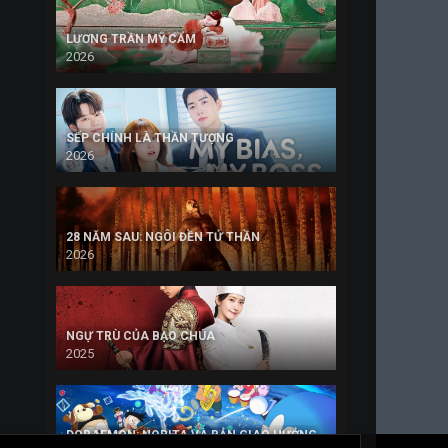
LƯƠNG TRẦN MỸ CẨM
2026
SẾP CHÍNH LÀ THẦN TƯỢNG
2026
28 NĂM SAU: NGÔI ĐỀN TỬ THẦN
2026
NGỰ TRÙ CỦA BẠO CHÚA
2025
DORAEMON: NOBITA VÀ BẢN GIAO HƯỞNG ĐỊA CẦU