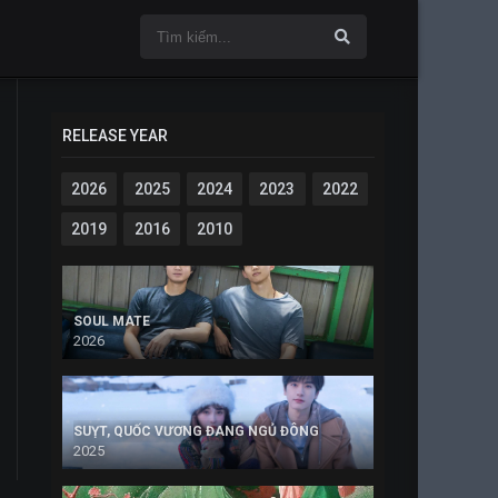
RELEASE YEAR
2026
2025
2024
2023
2022
2019
2016
2010
SOUL MATE
2026
SUỴT, QUỐC VƯƠNG ĐANG NGỦ ĐÔNG
2025